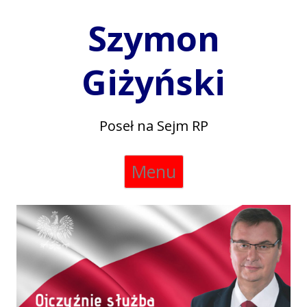
Szymon
Giżyński
Poseł na Sejm RP
Skip
Menu
to
content