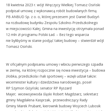
18 kwietnia 2023 r. wójt Wręczycy Wielkiej Tomasz Osiński
podpisał umowę z wykonawcą robót budowlanych firmą
PB ANBUD Sp. z o. o, której prezesem jest Daniel Budzyń
na rozbudowę budynku Zespołu Szkolno-Przedszkolnego
w miejscowości Kalej. Gmina na inwestycję otrzymała ponad
12 mln zł programu Polski Ład. – Bez tego wsparcia
nie bylibyśmy w stanie podjąć takiej budowy – stwierdził wójt
Tomasz Osiński.
W oficjalnym podpisaniu umowy i wbiciu pierwszego szpadla
w ziemię, na której rozpocznie się nowa inwestycja – budowa
żłobka, przedszkola i hali sportowej – wzięli udział także:
wiceminister kultury i dziedzictwa narodowego, poseł
RP Szymon Giżyński; senator RP Ryszard
Majer; wicewojewoda śląski Robert Magdziarz, sekretarz
gminy Magdalena Kasprzak, przewodniczący Rady
Gminy Marek Prubant, kierownik budowy Wojciech Lubosik