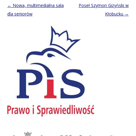
Post
←
Nowa, multimedialna sala
Poseł Szymon Giżyński w
navigation
dla seniorów
Kłobucku
→