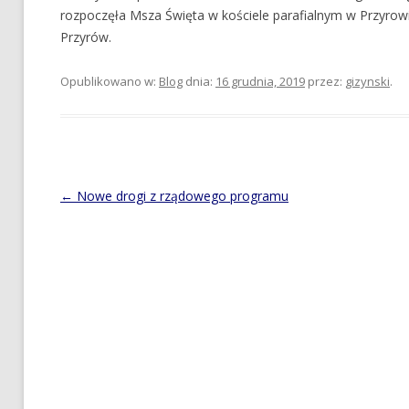
rozpoczęła Msza Święta w kościele parafialnym w Przyro
Przyrów.
Opublikowano w:
Blog
dnia:
16 grudnia, 2019
przez:
gizynski
.
Post
←
Nowe drogi z rządowego programu
navigation