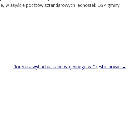
wie, w asyście pocztów sztandarowych jednostek OSP gminy
Rocznica wybuchu stanu wojennego w Częstochowie
→