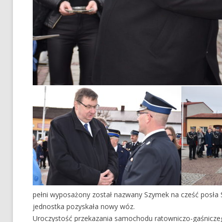
pełni wyposażony został nazwany Szymek na cześć posła S
jednostka pozyskała nowy wóz.
Uroczystość przekazania samochodu ratowniczo-gaśnicze