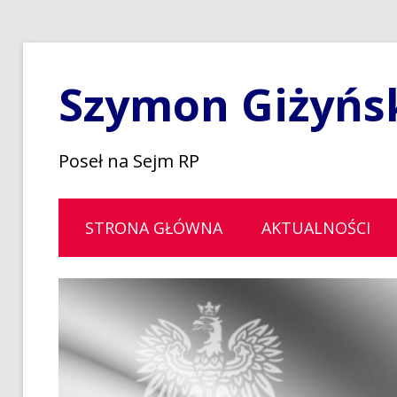
Szymon Giżyńs
Poseł na Sejm RP
STRONA GŁÓWNA
AKTUALNOŚCI