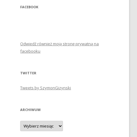
FACEBOOK
Odwiedź również moją stronę prywatną na
facebooku
TWITTER
Tweets by SzymonGizynski
ARCHIWUM
Archiwum