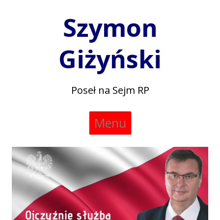
Szymon
Giżyński
Poseł na Sejm RP
Skip
Menu
to
content