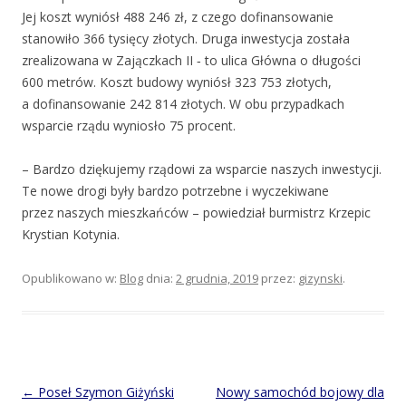
Jej koszt wyniósł 488 246 zł, z czego dofinansowanie
stanowiło 366 tysięcy złotych. Druga inwestycja została
zrealizowana w Zajączkach II ‑ to ulica Główna o długości
600 metrów. Koszt budowy wyniósł 323 753 złotych,
a dofinansowanie 242 814 złotych. W obu przypadkach
wsparcie rządu wyniosło 75 procent.
– Bardzo dziękujemy rządowi za wsparcie naszych inwestycji.
Te nowe drogi były bardzo potrzebne i wyczekiwane
przez naszych mieszkańców – powiedział burmistrz Krzepic
Krystian Kotynia.
Opublikowano w:
Blog
dnia:
2 grudnia, 2019
przez:
gizynski
.
Post
←
Poseł Szymon Giżyński
Nowy samochód bojowy dla