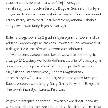
etapem zrealizowanych tu wcześniej inwestycji
kanalizacyjnych – podkreśla wójt Bogdan Sośniak. – To była
droga bardzo zniszczona, wyboista i wąska. Teraz ma ponad
cztery metry szerokości i jest świetnie wykonana – dodaje
sołtys Iwanowic Małych Jan Ślusarczyk.
Kolejną drogą otwartą 2 grudnia była wyremontowana ulica
Adriana Głębockiego w Pankach. Powstał tu brukowany dukt
o długości 235 metrów wraz dwoma chodnikami
i oświetleniem. Całość robót kosztowała 416 779 złotych,
z czego 212 tysięcy wyniosło dofinansowanie. W uroczystym
otwarciu oprócz przedstawicieli rządu – posła Szymona
Giżyńskiego i wicewojewody Robert Magdziarza ‑
uczestniczyli: wójt Urszula Bujak, sekretarz gminy Krystyna
Kubat, wiceprzewodniczący Rady Gminy Krzysztof Brzęczek
i kierownik inwestycji Łukasz Kiedrzyn.
W gminie Krzepice odebrano i otwarto dwie drogi. Pierwszą
w Krzepicach ‑ to ulica Andersa o długości blisko 700 metrów.