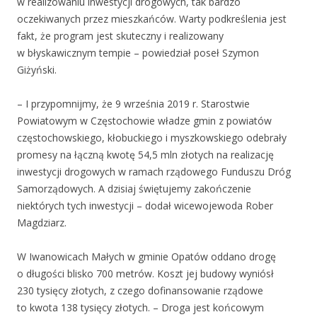
w realizowaniu inwestycji drogowych, tak bardzo
oczekiwanych przez mieszkańców. Warty podkreślenia jest
fakt, że program jest skuteczny i realizowany
w błyskawicznym tempie – powiedział poseł Szymon
Giżyński.
– I przypomnijmy, że 9 września 2019 r. Starostwie
Powiatowym w Częstochowie władze gmin z powiatów
częstochowskiego, kłobuckiego i myszkowskiego odebrały
promesy na łączną kwotę 54,5 mln złotych na realizację
inwestycji drogowych w ramach rządowego Funduszu Dróg
Samorządowych. A dzisiaj świętujemy zakończenie
niektórych tych inwestycji – dodał wicewojewoda Rober
Magdziarz.
W Iwanowicach Małych w gminie Opatów oddano drogę
o długości blisko 700 metrów. Koszt jej budowy wyniósł
230 tysięcy złotych, z czego dofinansowanie rządowe
to kwota 138 tysięcy złotych. – Droga jest końcowym