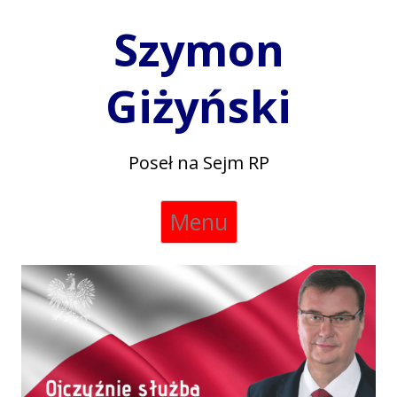
Szymon
Giżyński
Poseł na Sejm RP
Skip
Menu
to
content