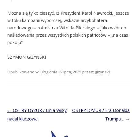
Można się tylko cieszyć, iż Prezydent Karol Nawrocki, jeszcze
w toku kampanii wyborczej, wskazał arcybohatera
narodowego – rotmistrza Witolda Pileckiego – jako wzór do
naśladowania przez wszystkich polskich patriotów – „na czas
pokoju”.
SZYMON GIŻYŃSKI
Opublikowano w:
Blog
dnia:
6 lipca, 2025
przez:
gizynski
.
Post
←
OSTRY DYŻUR / Linia Wisły
OSTRY DYŻUR / Era Donalda
navigation
nadal kluczowa
Trumpa…
→