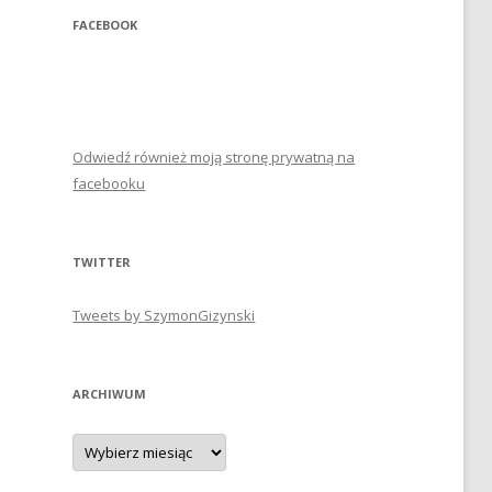
FACEBOOK
Odwiedź również moją stronę prywatną na
facebooku
TWITTER
Tweets by SzymonGizynski
ARCHIWUM
Archiwum