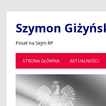
Szymon Giżyńs
Poseł na Sejm RP
STRONA GŁÓWNA
AKTUALNOŚCI