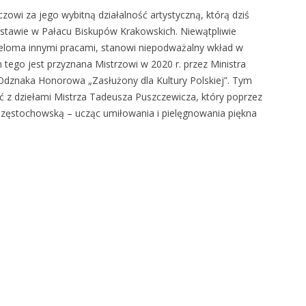
owi za jego wybitną działalność artystyczną, którą dziś
tawie w Pałacu Biskupów Krakowskich. Niewątpliwie
eloma innymi pracami, stanowi niepodważalny wkład w
 tego jest przyznana Mistrzowi w 2020 r. przez Ministra
 Odznaka Honorowa „Zasłużony dla Kultury Polskiej”. Tym
ć z dziełami Mistrza Tadeusza Puszczewicza, który poprzez
Częstochowską – ucząc umiłowania i pielęgnowania piękna