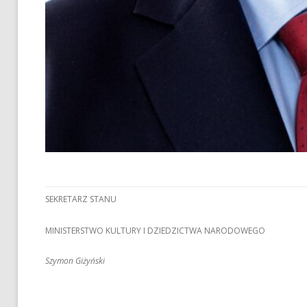
SEKRETARZ STANU
MINISTERSTWO KULTURY I DZIEDZICTWA NARODOWEGO
Szymon Giżyński