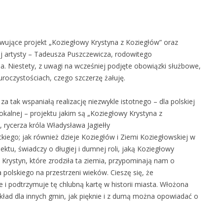
wujące projekt „Koziegłowy Krystyna z Koziegłów” oraz
ej artysty – Tadeusza Puszczewicza, rodowitego
. Niestety, z uwagi na wcześniej podjęte obowiązki służbowe,
oczystościach, czego szczerzę żałuję.
a tak wspaniałą realizację niezwykle istotnego – dla polskiej
lokalnej – projektu jakim są „Koziegłowy Krystyna z
, rycerza króla Władysława Jagiełły
kiego; jak również dzieje Koziegłów i Ziemi Koziegłowskiej w
jektu, świadczy o długiej i dumnej roli, jaką Koziegłowy
rz Krystyn, które zrodziła ta ziemia, przypominają nam o
olskiego na przestrzeni wieków. Cieszę się, że
i podtrzymuje tę chlubną kartę w historii miasta. Włożona
kład dla innych gmin, jak pięknie i z dumą można opowiadać o