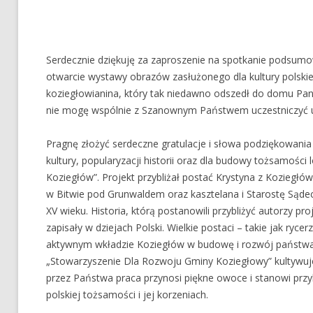
Serdecznie dziękuję za zaproszenie na spotkanie podsumo
otwarcie wystawy obrazów zasłużonego dla kultury polski
koziegłowianina, który tak niedawno odszedł do domu Pana
nie mogę wspólnie z Szanownym Państwem uczestniczyć ur
Pragnę złożyć serdeczne gratulacje i słowa podziękowania z
kultury, popularyzacji historii oraz dla budowy tożsamości 
Koziegłów”. Projekt przybliżał postać Krystyna z Koziegłów
w Bitwie pod Grunwaldem oraz kasztelana i Starostę Sądec
XV wieku. Historia, którą postanowili przybliżyć autorzy pro
zapisały w dziejach Polski. Wielkie postaci – takie jak ryce
aktywnym wkładzie Koziegłów w budowę i rozwój państwa p
„Stowarzyszenie Dla Rozwoju Gminy Koziegłowy” kultywuje 
przez Państwa praca przynosi piękne owoce i stanowi przy
polskiej tożsamości i jej korzeniach.