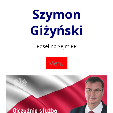
Szymon
Giżyński
Poseł na Sejm RP
Skip
Menu
to
content