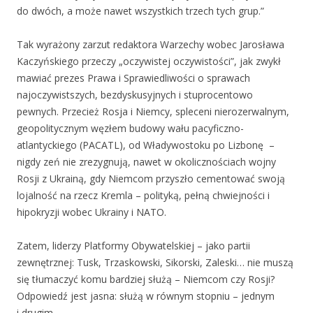
do dwóch, a może nawet wszystkich trzech tych grup.”
Tak wyrażony zarzut redaktora Warzechy wobec Jarosława
Kaczyńskiego przeczy „oczywistej oczywistości”, jak zwykł
mawiać prezes Prawa i Sprawiedliwości o sprawach
najoczywistszych, bezdyskusyjnych i stuprocentowo
pewnych. Przecież Rosja i Niemcy, spleceni nierozerwalnym,
geopolitycznym węzłem budowy wału pacyficzno-
atlantyckiego (PACATL), od Władywostoku po Lizbonę –
nigdy zeń nie zrezygnują, nawet w okolicznościach wojny
Rosji z Ukrainą, gdy Niemcom przyszło cementować swoją
lojalność na rzecz Kremla – polityką, pełną chwiejności i
hipokryzji wobec Ukrainy i NATO.
Zatem, liderzy Platformy Obywatelskiej – jako partii
zewnętrznej: Tusk, Trzaskowski, Sikorski, Zaleski… nie muszą
się tłumaczyć komu bardziej służą – Niemcom czy Rosji?
Odpowiedź jest jasna: służą w równym stopniu – jednym
i drugim.