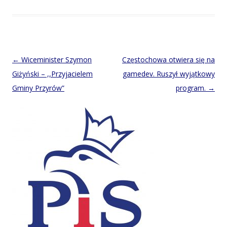
Post
←
Wiceminister Szymon
Częstochowa otwiera się na
navigation
Giżyński – ,,Przyjacielem
gamedev. Ruszył wyjątkowy
Gminy Przyrów”
program.
→