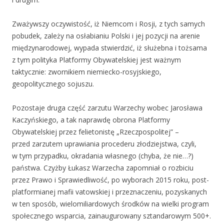
Zważywszy oczywistość, iż Niemcom i Rosji, z tych samych
pobudek, zależy na osłabianiu Polski i jej pozycji na arenie
międzynarodowej, wypada stwierdzić, iż służebna i tożsama
z tym polityka Platformy Obywatelskiej jest ważnym
taktycznie: zwornikiem niemiecko-rosyjskiego,
geopolitycznego sojuszu.
Pozostaje druga część zarzutu Warzechy wobec Jarosława
Kaczyńskiego, a tak naprawdę obrona Platformy
Obywatelskiej przez felietonistę „Rzeczpospolitej” –
przed zarzutem uprawiania procederu złodziejstwa, czyli,
w tym przypadku, okradania własnego (chyba, że nie…?)
państwa. Czyżby Łukasz Warzecha zapomniał o rozbiciu
przez Prawo i Sprawiedliwość, po wyborach 2015 roku, post-
platformianej mafii vatowskiej i przeznaczeniu, pozyskanych
w ten sposób, wielomiliardowych środków na wielki program
społecznego wsparcia, zainaugurowany sztandarowym 500+.