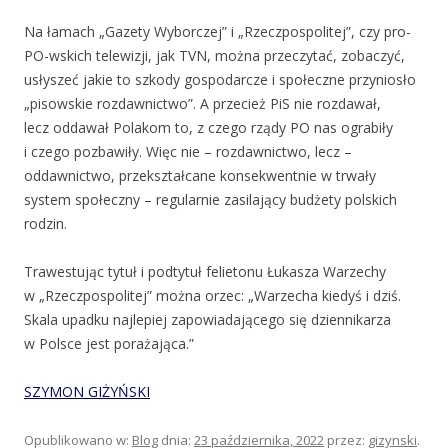
Na łamach „Gazety Wyborczej” i „Rzeczpospolitej”, czy pro-
PO-wskich telewizji, jak TVN, można przeczytać, zobaczyć,
usłyszeć jakie to szkody gospodarcze i społeczne przyniosło
„pisowskie rozdawnictwo”. A przecież PiS nie rozdawał,
lecz oddawał Polakom to, z czego rządy PO nas ograbiły
i czego pozbawiły. Więc nie – rozdawnictwo, lecz –
oddawnictwo, przekształcane konsekwentnie w trwały
system społeczny – regularnie zasilający budżety polskich
rodzin.
Trawestując tytuł i podtytuł felietonu Łukasza Warzechy
w „Rzeczpospolitej” można orzec: „Warzecha kiedyś i dziś.
Skala upadku najlepiej zapowiadającego się dziennikarza
w Polsce jest porażająca.”
SZYMON GIŻYŃSKI
Opublikowano w:
Blog
dnia:
23 października, 2022
przez:
gizynski
.