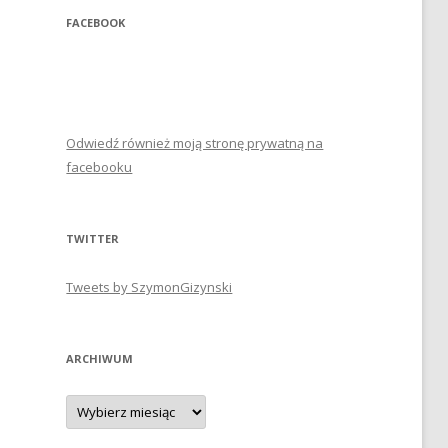
FACEBOOK
Odwiedź również moją stronę prywatną na
facebooku
TWITTER
Tweets by SzymonGizynski
ARCHIWUM
Archiwum