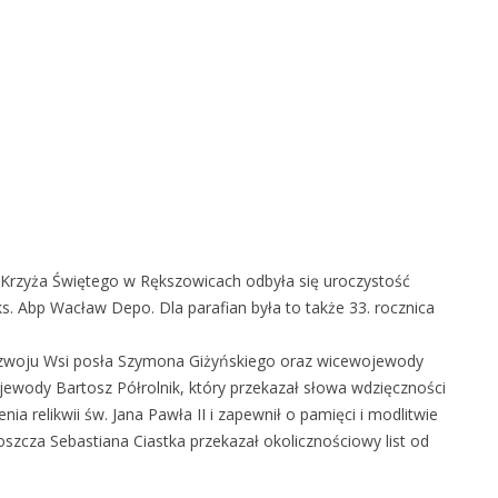
 Krzyża Świętego w Rększowicach odbyła się uroczystość
 ks. Abp Wacław Depo. Dla parafian była to także 33. rocznica
Rozwoju Wsi posła Szymona Giżyńskiego oraz wicewojewody
ewody Bartosz Półrolnik, który przekazał słowa wdzięczności
a relikwii św. Jana Pawła II i zapewnił o pamięci i modlitwie
oszcza Sebastiana Ciastka przekazał okolicznościowy list od