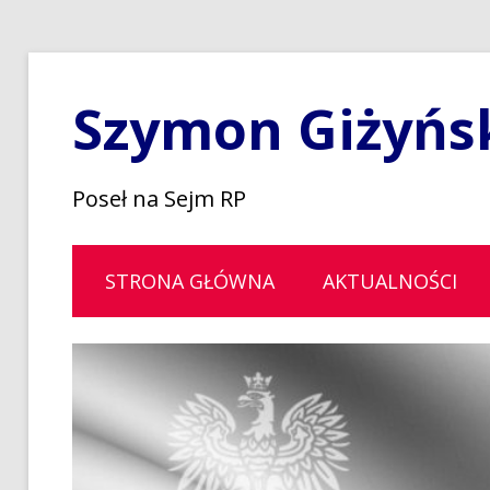
Szymon Giżyńs
Poseł na Sejm RP
STRONA GŁÓWNA
AKTUALNOŚCI