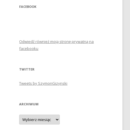
FACEBOOK
Odwiedź również moją stronę prywatną na
facebooku
TWITTER
Tweets by SzymonGizynski
ARCHIWUM
Archiwum