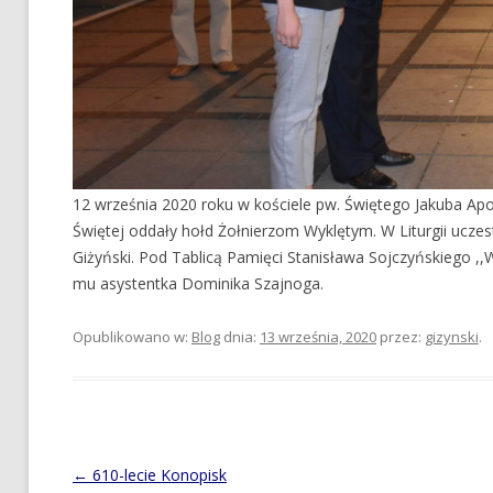
12 września 2020 roku w kościele pw. Świętego Jakuba A
Świętej oddały hołd Żołnierzom Wyklętym. W Liturgii uczes
Giżyński. Pod Tablicą Pamięci Stanisława Sojczyńskiego ,,
mu asystentka Dominika Szajnoga.
Opublikowano w:
Blog
dnia:
13 września, 2020
przez:
gizynski
.
Post
←
610-lecie Konopisk