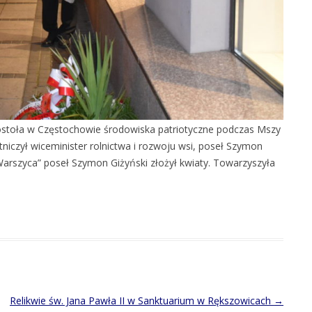
postoła w Częstochowie środowiska patriotyczne podczas Mszy
tniczył wiceminister rolnictwa i rozwoju wsi, poseł Szymon
Warszyca” poseł Szymon Giżyński złożył kwiaty. Towarzyszyła
Relikwie św. Jana Pawła II w Sanktuarium w Rększowicach
→