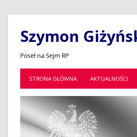
Szymon Giżyńs
Poseł na Sejm RP
STRONA GŁÓWNA
AKTUALNOŚCI