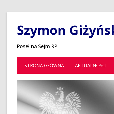
Szymon Giżyńs
Poseł na Sejm RP
STRONA GŁÓWNA
AKTUALNOŚCI