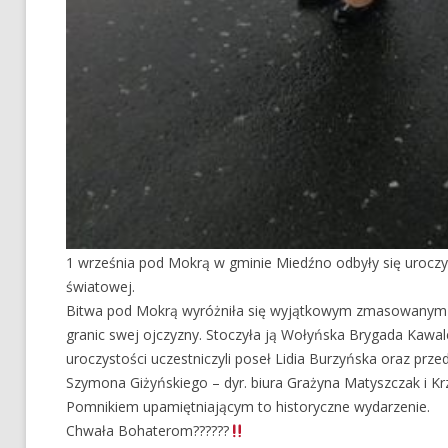
1 września pod Mokrą w gminie Miedźno odbyły się uroczys
światowej.
Bitwa pod Mokrą wyróżniła się wyjątkowym zmasowanym 
granic swej ojczyzny. Stoczyła ją Wołyńska Brygada Kawaler
uroczystości uczestniczyli poseł Lidia Burzyńska oraz przed
Szymona Giżyńskiego – dyr. biura Grażyna Matyszczak i Krzy
Pomnikiem upamiętniającym to historyczne wydarzenie.
Chwała Bohaterom??????