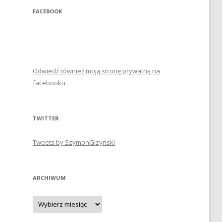
FACEBOOK
Odwiedź również moją stronę prywatną na
facebooku
TWITTER
Tweets by SzymonGizynski
ARCHIWUM
Archiwum