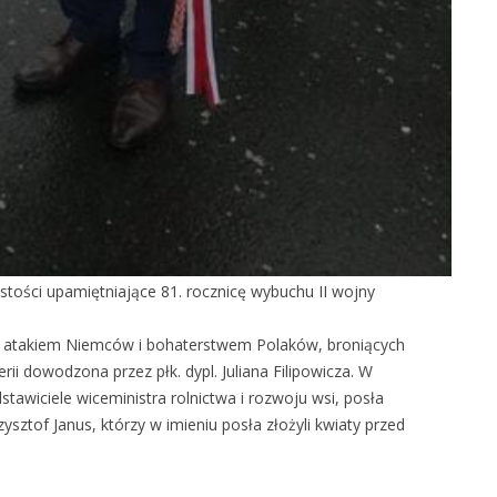
tości upamiętniające 81. rocznicę wybuchu II wojny
atakiem Niemców i bohaterstwem Polaków, broniących
ii dowodzona przez płk. dypl. Juliana Filipowicza. W
stawiciele wiceministra rolnictwa i rozwoju wsi, posła
sztof Janus, którzy w imieniu posła złożyli kwiaty przed