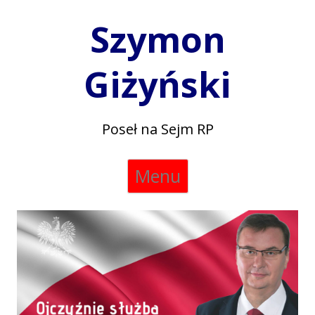
Szymon
Giżyński
Poseł na Sejm RP
Skip
Menu
to
content