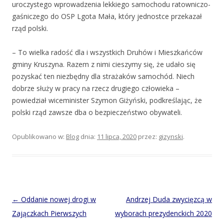
uroczystego wprowadzenia lekkiego samochodu ratowniczo-
gaśniczego do OSP Lgota Mała, który jednostce przekazał
rząd polski.
– To wielka radość dla i wszystkich Druhów i Mieszkańców
gminy Kruszyna. Razem z nimi cieszymy się, że udało się
pozyskać ten niezbędny dla strażaków samochód. Niech
dobrze służy w pracy na rzecz drugiego człowieka –
powiedział wiceminister Szymon Giżyński, podkreślając, że
polski rząd zawsze dba o bezpieczeństwo obywateli.
Opublikowano w:
Blog
dnia:
11 lipca, 2020
przez:
gizynski
.
Post
←
Oddanie nowej drogi w
Andrzej Duda zwycięzcą w
navigation
Zajączkach Pierwszych
wyborach prezydenckich 2020