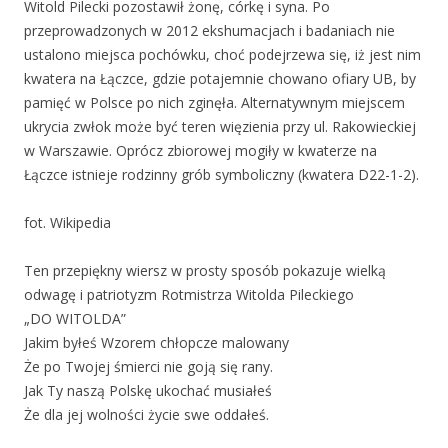
Witold Pilecki pozostawił żonę, córkę i syna. Po
przeprowadzonych w 2012 ekshumacjach i badaniach nie
ustalono miejsca pochówku, choć podejrzewa się, iż jest nim
kwatera na Łączce, gdzie potajemnie chowano ofiary UB, by
pamięć w Polsce po nich zginęła. Alternatywnym miejscem
ukrycia zwłok może być teren więzienia przy ul. Rakowieckiej
w Warszawie. Oprócz zbiorowej mogiły w kwaterze na
Łączce istnieje rodzinny grób symboliczny (kwatera D22-1-2).
fot. Wikipedia
Ten przepiękny wiersz w prosty sposób pokazuje wielką
odwagę i patriotyzm Rotmistrza Witolda Pileckiego
„DO WITOLDA”
Jakim byłeś Wzorem chłopcze malowany
Że po Twojej śmierci nie goją się rany.
Jak Ty naszą Polskę ukochać musiałeś
Że dla jej wolności życie swe oddałeś.