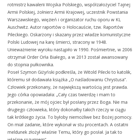
rotmistrz kawalerii Wojska Polskiego, współzałożyciel Tajnej
Armii Polskiej, żołnierz Armii Krajowej, uczestnik Powstania
Warszawskiego, więzień i organizator ruchu oporu w KL
Auschwitz. Autor raportów o Holocauście, tzw. Raportów
Pileckiego. Oskarżony i skazany przez władze komunistyczne
Polski Ludowej na karę śmierci, stracony w 1948.
Unieważnienie wyroku nastąpiło w 1990. Pośmiertnie, w 2006
otrzymał Order Orła Białego, a w 2013 został awansowany
do stopnia pułkownika.
Poseł Szymon Giżyński podkreśla, że Witold Pilecki to katolik,
któremu sił dodawała książka „O naśladowaniu Chrystusa”.
Człowiek przekonany, że największą wartością jest prawda.
Jego córka opowiadała: „Cały czas twierdzę i mam to
przekonanie, że mój ojciec był posłany przez Boga. Nie ma
drugiego człowieka, który dokonałby takich rzeczy w ciągu
tak krótkiego życia. To byłoby niemożliwe bez Bożej pomocy.
On miał zadanie, które wykonał w stu procentach. A ostatni
meldunek złożył właśnie Temu, który go posłał. Ja tak to
właśnie rozumiem”.