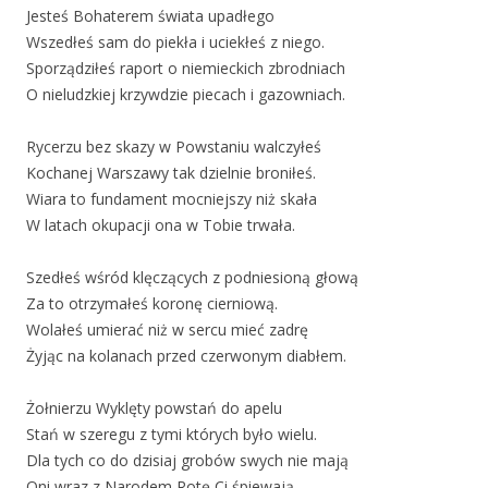
Jesteś Bohaterem świata upadłego
Wszedłeś sam do piekła i uciekłeś z niego.
Sporządziłeś raport o niemieckich zbrodniach
O nieludzkiej krzywdzie piecach i gazowniach.
Rycerzu bez skazy w Powstaniu walczyłeś
Kochanej Warszawy tak dzielnie broniłeś.
Wiara to fundament mocniejszy niż skała
W latach okupacji ona w Tobie trwała.
Szedłeś wśród klęczących z podniesioną głową
Za to otrzymałeś koronę cierniową.
Wolałeś umierać niż w sercu mieć zadrę
Żyjąc na kolanach przed czerwonym diabłem.
Żołnierzu Wyklęty powstań do apelu
Stań w szeregu z tymi których było wielu.
Dla tych co do dzisiaj grobów swych nie mają
Oni wraz z Narodem Rotę Ci śpiewają.