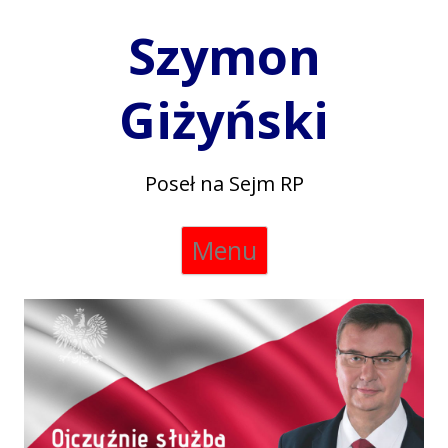
Szymon
Giżyński
Poseł na Sejm RP
Skip
Menu
to
content