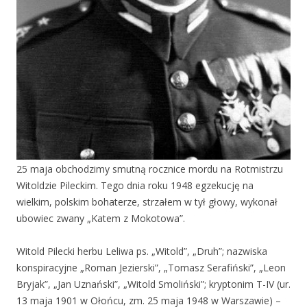
25 maja obchodzimy smutną rocznice mordu na Rotmistrzu
Witoldzie Pileckim. Tego dnia roku 1948 egzekucję na
wielkim, polskim bohaterze, strzałem w tył głowy, wykonał
ubowiec zwany „Katem z Mokotowa”.
Witold Pilecki herbu Leliwa ps. „Witold”, „Druh”; nazwiska
konspiracyjne „Roman Jezierski”, „Tomasz Serafiński”, „Leon
Bryjak”, „Jan Uznański”, „Witold Smoliński”; kryptonim T-IV (ur.
13 maja 1901 w Ołońcu, zm. 25 maja 1948 w Warszawie) –