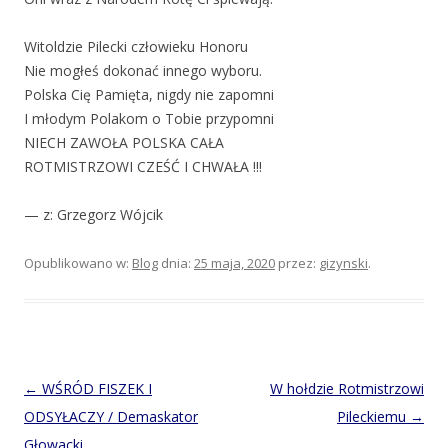
Witoldzie Pilecki człowieku Honoru
Nie mogłeś dokonać innego wyboru.
Polska Cię Pamięta, nigdy nie zapomni
I młodym Polakom o Tobie przypomni
NIECH ZAWOŁA POLSKA CAŁA
ROTMISTRZOWI CZEŚĆ I CHWAŁA !!!
— z: Grzegorz Wójcik
Opublikowano w:
Blog
dnia:
25 maja, 2020
przez:
gizynski
.
Post
←
WŚRÓD FISZEK I
W hołdzie Rotmistrzowi
navigation
ODSYŁACZY / Demaskator
Pileckiemu
→
Głowacki