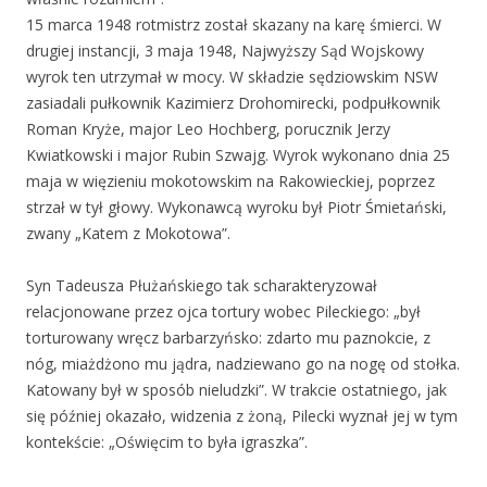
15 marca 1948 rotmistrz został skazany na karę śmierci. W
drugiej instancji, 3 maja 1948, Najwyższy Sąd Wojskowy
wyrok ten utrzymał w mocy. W składzie sędziowskim NSW
zasiadali pułkownik Kazimierz Drohomirecki, podpułkownik
Roman Kryże, major Leo Hochberg, porucznik Jerzy
Kwiatkowski i major Rubin Szwajg. Wyrok wykonano dnia 25
maja w więzieniu mokotowskim na Rakowieckiej, poprzez
strzał w tył głowy. Wykonawcą wyroku był Piotr Śmietański,
zwany „Katem z Mokotowa”.
Syn Tadeusza Płużańskiego tak scharakteryzował
relacjonowane przez ojca tortury wobec Pileckiego: „był
torturowany wręcz barbarzyńsko: zdarto mu paznokcie, z
nóg, miażdżono mu jądra, nadziewano go na nogę od stołka.
Katowany był w sposób nieludzki”. W trakcie ostatniego, jak
się później okazało, widzenia z żoną, Pilecki wyznał jej w tym
kontekście: „Oświęcim to była igraszka”.