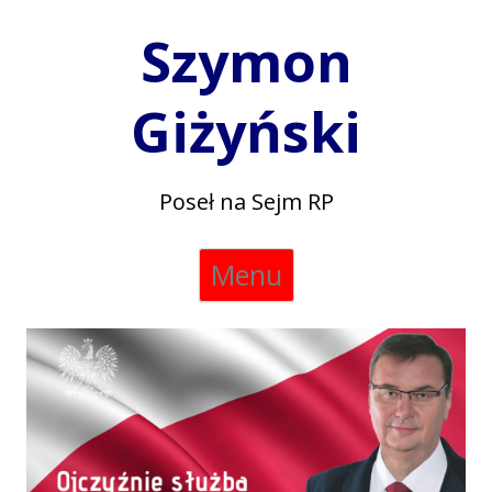
Szymon
Giżyński
Poseł na Sejm RP
Skip
Menu
to
content