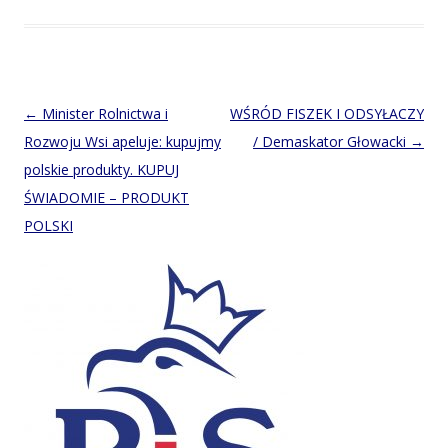
Post
←
Minister Rolnictwa i
WŚRÓD FISZEK I ODSYŁACZY
navigation
Rozwoju Wsi apeluje: kupujmy
/ Demaskator Głowacki
→
polskie produkty. KUPUJ
ŚWIADOMIE – PRODUKT
POLSKI