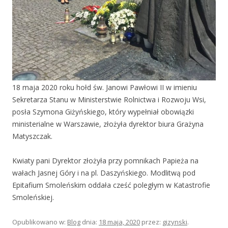
18 maja 2020 roku hołd św. Janowi Pawłowi II w imieniu
Sekretarza Stanu w Ministerstwie Rolnictwa i Rozwoju Wsi,
posła Szymona Giżyńskiego, który wypełniał obowiązki
ministerialne w Warszawie, złożyła dyrektor biura Grażyna
Matyszczak.
Kwiaty pani Dyrektor złożyła przy pomnikach Papieża na
wałach Jasnej Góry i na pl. Daszyńskiego. Modlitwą pod
Epitafium Smoleńskim oddała cześć poległym w Katastrofie
Smoleńskiej.
Opublikowano w:
Blog
dnia:
18 maja, 2020
przez:
gizynski
.