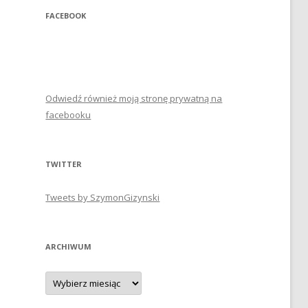
FACEBOOK
Odwiedź również moją stronę prywatną na
facebooku
TWITTER
Tweets by SzymonGizynski
ARCHIWUM
Archiwum