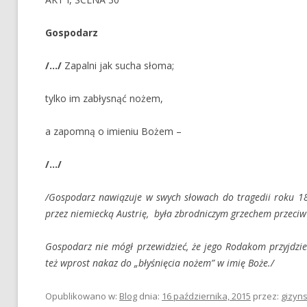
Gospodarz
/…/
Zapalni jak sucha słoma;
tylko im zabłysnąć nożem,
a zapomną o imieniu Bożem –
/…/
/Gospodarz nawiązuje w swych słowach do tragedii roku 18
przez niemiecką Austrię, była zbrodniczym grzechem przec
Gospodarz nie mógł przewidzieć, że jego Rodakom przyjdzie 
też wprost nakaz do „błyśnięcia nożem” w imię Boże./
Opublikowano w:
Blog
dnia:
16 października, 2015
przez:
gizyns