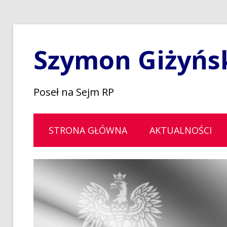
Szymon Giżyńs
Poseł na Sejm RP
STRONA GŁÓWNA
AKTUALNOŚCI