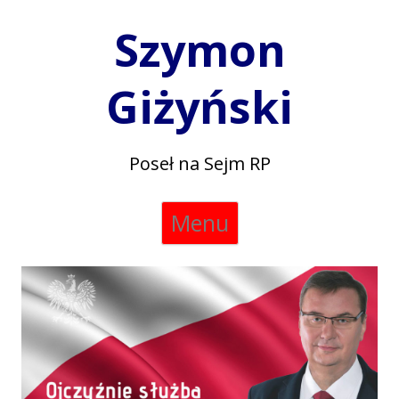
Szymon
Giżyński
Poseł na Sejm RP
Skip
Menu
to
content