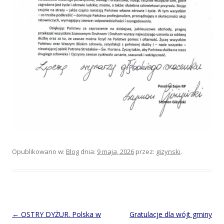
Opublikowano w:
Blog
dnia:
9 maja, 2026
przez:
gizynski
.
Post
←
OSTRY DYŻUR. Polska w
Gratulacje dla wójt gminy