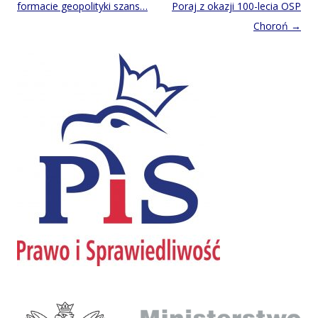
navigation
formacie geopolityki szans…
Poraj z okazji 100-lecia OSP
Choroń
→