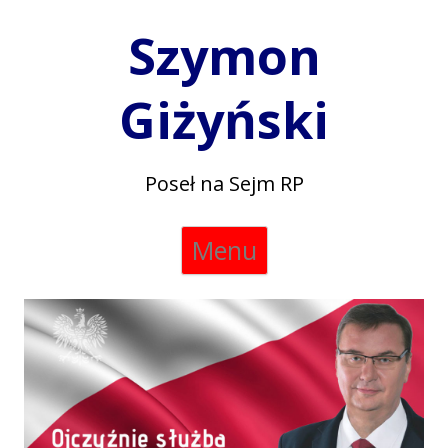
Szymon
Giżyński
Poseł na Sejm RP
Skip
Menu
to
content