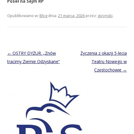
Poseł na Sejm RP
Opublikowano w:
Blog
dnia:
21 marca, 2026
przez:
gizynski
.
Post
←
OSTRY DYŻUR. „Znów
Życzenia z okazji 5-lecia
navigation
tracimy Ziemie Odzyskane”
Teatru Nowego w
Częstochowie
→