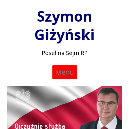
Szymon
Giżyński
Poseł na Sejm RP
Skip
Menu
to
content