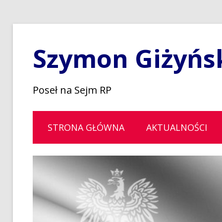
Szymon Giżyńs
Poseł na Sejm RP
STRONA GŁÓWNA
AKTUALNOŚCI