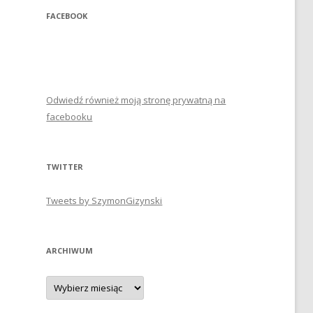
FACEBOOK
Odwiedź również moją stronę prywatną na
facebooku
TWITTER
Tweets by SzymonGizynski
ARCHIWUM
Archiwum