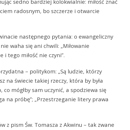
jmując sedno bardziej kolokwialnie: miłość znać
uciem radosnym, bo szczerze i otwarcie
winacie następnego pytania: o ewangeliczny
nie waha się ani chwili: „Miłowanie
e i tego miłość nie czyni”.
zydatna – politykom: „Są ludzie, którzy
z na świecie takiej rzeczy, która by była
ego, co mógłby sam uczynić, a spodziewa się
ga na próbę”; „Przestrzeganie litery prawa
ów z pism Św. Tomasza z Akwinu – tak zwane