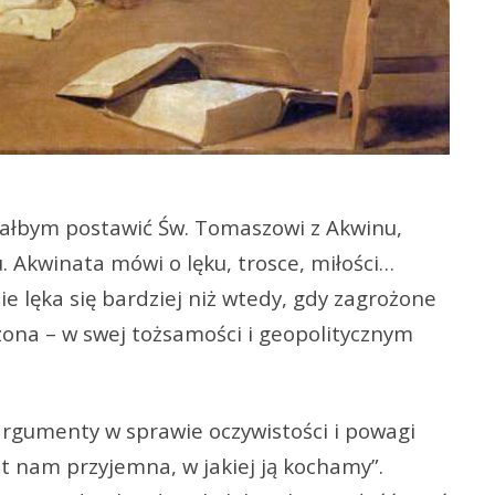
ciałbym postawić Św. Tomaszowi z Akwinu,
 Akwinata mówi o lęku, trosce, miłości…
 nie lęka się bardziej niż wtedy, gdy zagrożone
grożona – w swej tożsamości i geopolitycznym
argumenty w sprawie oczywistości i powagi
st nam przyjemna, w jakiej ją kochamy”.