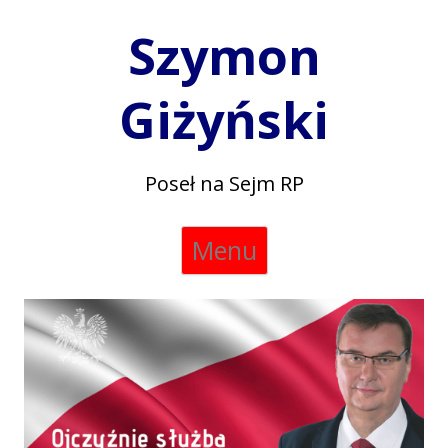
Szymon
Giżyński
Poseł na Sejm RP
Skip
Menu
to
content