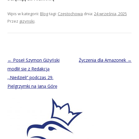
Wpis w kategorii:
Blog
tagi:
Częstochowa
dnia:
24 września, 2025
Przez
gizynski
.
Post
←
Poseł Szymon Giżyński
Życzenia dla Amazonek
→
navigation
modlił się z Redakcją
,,Niedzieli” podczas 29.
Pielgrzymki na Janą Górę