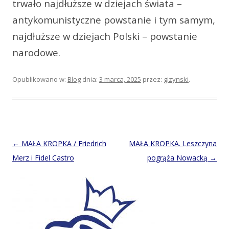
trwało najdłuższe w dziejach świata –
antykomunistyczne powstanie i tym samym,
najdłuższe w dziejach Polski – powstanie
narodowe.
Opublikowano w:
Blog
dnia:
3 marca, 2025
przez:
gizynski
.
Post
←
MAŁA KROPKA / Friedrich
MAŁA KROPKA. Leszczyna
navigation
Merz i Fidel Castro
pogrąża Nowacką
→