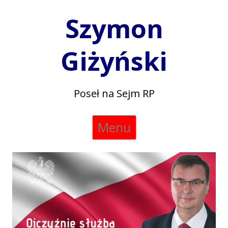
Szymon
Giżyński
Poseł na Sejm RP
Skip
Menu
to
content