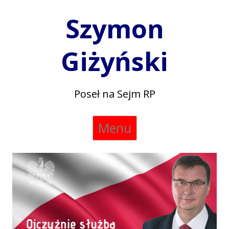
Szymon
Giżyński
Poseł na Sejm RP
Skip
Menu
to
content