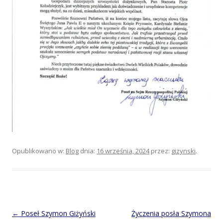
Opublikowano w:
Blog
dnia:
16 września, 2024
przez:
gizynski
.
Post
←
Poseł Szymon Giżyński
Życzenia posła Szymona