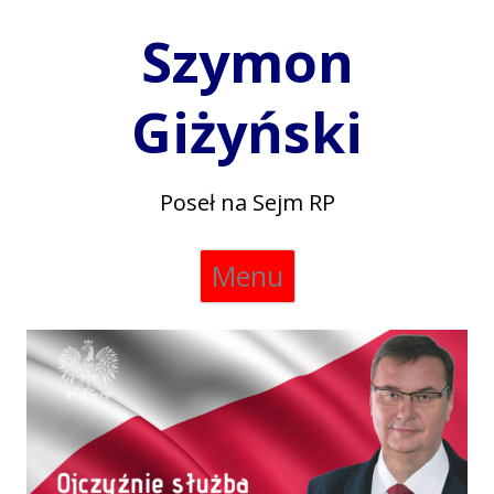
Szymon
Giżyński
Poseł na Sejm RP
Skip
Menu
to
content