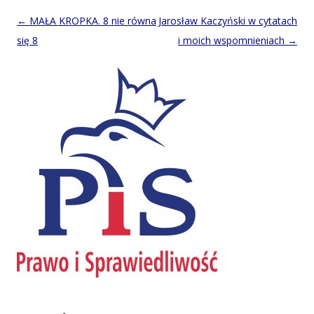
Post
←
MAŁA KROPKA. 8 nie równa
Jarosław Kaczyński w cytatach
navigation
się 8
i moich wspomnieniach
→