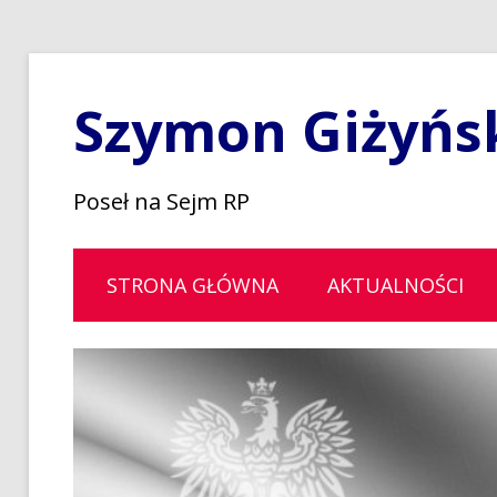
Szymon Giżyńs
Poseł na Sejm RP
STRONA GŁÓWNA
AKTUALNOŚCI