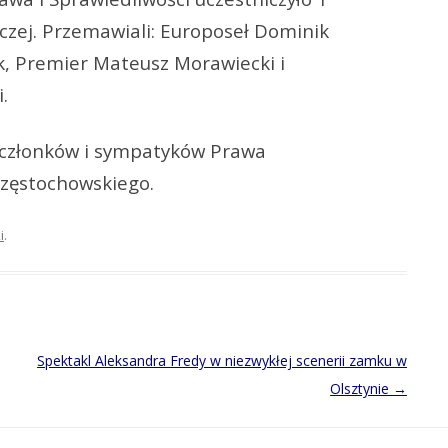
czej. Przemawiali: Europoseł Dominik
k, Premier Mateusz Morawiecki i
i.
a członków i sympatyków Prawa
częstochowskiego.
i
.
Spektakl Aleksandra Fredy w niezwykłej scenerii zamku w
Olsztynie
→