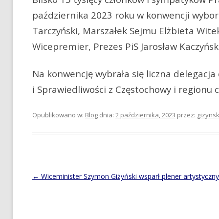
października 2023 roku w konwencji wybor
Tarczyński, Marszałek Sejmu Elżbieta Wite
Wicepremier, Prezes PiS Jarosław Kaczyńsk
Na konwencję wybrała się liczna delegacj
i Sprawiedliwości z Częstochowy i regionu 
Opublikowano w:
Blog
dnia:
2 października, 2023
przez:
gizynsk
Post
←
Wiceminister Szymon Giżyński wsparł plener artystyczny
navigation