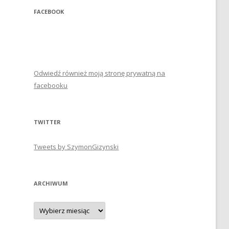
FACEBOOK
Odwiedź również moją stronę prywatną na
facebooku
TWITTER
Tweets by SzymonGizynski
ARCHIWUM
Archiwum