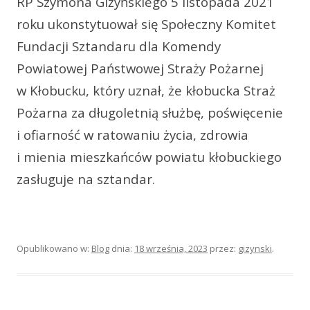
RP Szymona Giżyńskiego 5 listopada 2021
roku ukonstytuował się Społeczny Komitet
Fundacji Sztandaru dla Komendy
Powiatowej Państwowej Straży Pożarnej
w Kłobucku, który uznał, że kłobucka Straż
Pożarna za długoletnią służbę, poświęcenie
i ofiarność w ratowaniu życia, zdrowia
i mienia mieszkańców powiatu kłobuckiego
zasługuje na sztandar.
Opublikowano w:
Blog
dnia:
18 września, 2023
przez:
gizynski
.