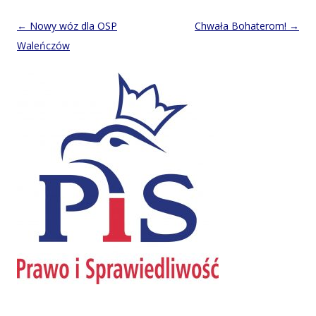
Post
←
Nowy wóz dla OSP
Chwała Bohaterom!
→
navigation
Waleńczów