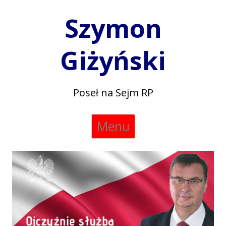
Szymon
Giżyński
Poseł na Sejm RP
Skip
Menu
to
content