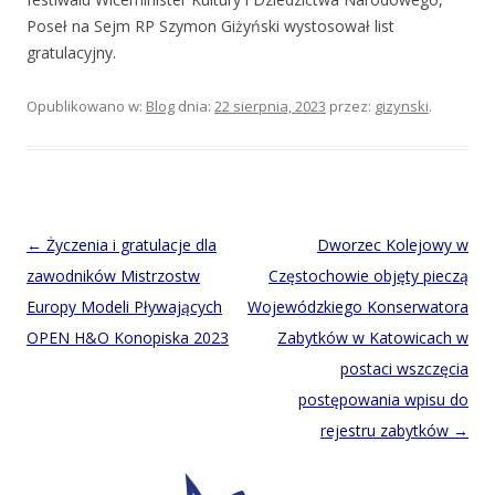
Poseł na Sejm RP Szymon Giżyński wystosował list
gratulacyjny.
Opublikowano w:
Blog
dnia:
22 sierpnia, 2023
przez:
gizynski
.
Post
←
Życzenia i gratulacje dla
Dworzec Kolejowy w
navigation
zawodników Mistrzostw
Częstochowie objęty pieczą
Europy Modeli Pływających
Wojewódzkiego Konserwatora
OPEN H&O Konopiska 2023
Zabytków w Katowicach w
postaci wszczęcia
postępowania wpisu do
rejestru zabytków
→