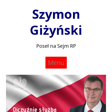
Szymon
Giżyński
Poseł na Sejm RP
Skip
Menu
to
content