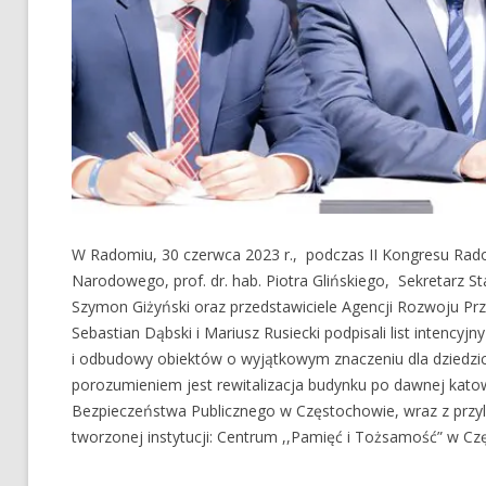
W Radomiu, 30 czerwca 2023 r., podczas II Kongresu Radom
Narodowego, prof. dr. hab. Piotra Glińskiego, Sekretarz S
Szymon Giżyński oraz przedstawiciele Agencji Rozwoju Prz
Sebastian Dąbski i Mariusz Rusiecki podpisali list intencyjn
i odbudowy obiektów o wyjątkowym znaczeniu dla dziedzi
porozumieniem jest rewitalizacja budynku po dawnej katow
Bezpieczeństwa Publicznego w Częstochowie, wraz z przyleg
tworzonej instytucji: Centrum ,,Pamięć i Tożsamość” w Cz