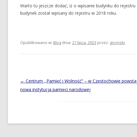
Warto tu jeszcze dodać, iż o wpisanie budynku do rejestru
budynek został wpisany do rejestru w 2018 roku.
Opublikowano w:
Blog
dnia:
21 lipca, 2023
przez:
gizynski
.
Post
←
Centrum ,,Pamięć i Wolność” – w Częstochowie powsta
navigation
nowa instytucja pamięci narodowej