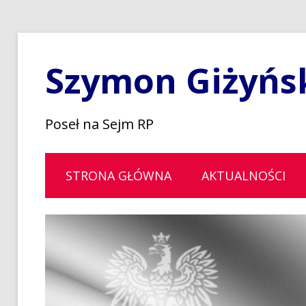
Szymon Giżyńs
Poseł na Sejm RP
STRONA GŁÓWNA
AKTUALNOŚCI