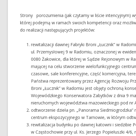
Strony porozumienia (jak czytamy w liście intencyjnym) 
której podejmą w ramach swoich kompetencji oraz możliwo
do realizacji następujących projektów:
rewitalizacji dawnej Fabryki Broni „Łucznik” w Radom
ul. Przemysłowej 9 w Radomiu, oznaczonej w ewidencj
0080 Żakowice, dla której w Sądzie Rejonowym w Ra
mającej na celu stworzenie wielofunkcyjnego centrum
czasowe, sale konferencyjne, część komercyjna, teren
Państwa reprezentowany przez Agencję Rozwoju Prz
Broni „Łucznik” w Radomiu jest objęty ochroną kons
Wojewódzkiego Konserwatora Zabytków z dnia 9 maja 
nieruchomych województwa mazowieckiego pod nr A
odtworzenie dzieła pn. „Panorama Siedmiogrodzka” 
centrum ekspozycyjnego w Tarnowie, w którym odtw
rewitalizacja budynku po dawnej katowni i siedzibi
w Częstochowie przy ul. Ks. Jerzego Popiełuszki 4/6, 