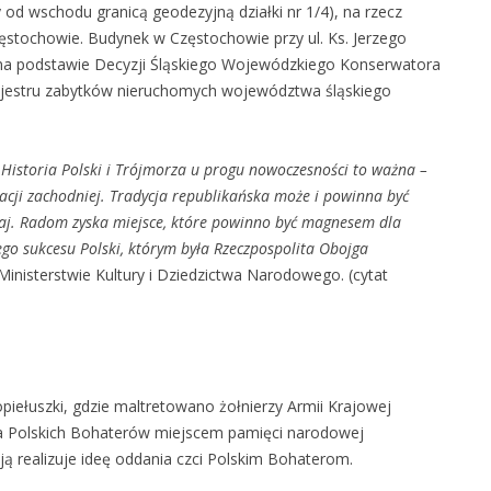
 od wschodu granicą geodezyjną działki nr 1/4), na rzecz
ęstochowie. Budynek w Częstochowie przy ul. Ks. Jerzego
ą na podstawie Decyzji Śląskiego Wojewódzkiego Konserwatora
 rejestru zabytków nieruchomych województwa śląskiego
. Historia Polski i Trójmorza u progu nowoczesności to ważna –
zacji zachodniej. Tradycja republikańska może i powinna być
siaj. Radom zyska miejsce, które powinno być magnesem dla
ego sukcesu Polski, którym była Rzeczpospolita Obojga
Ministerstwie Kultury i Dziedzictwa Narodowego. (cytat
iełuszki, gdzie maltretowano żołnierzy Armii Krajowej
la Polskich Bohaterów miejscem pamięci narodowej
ją realizuje ideę oddania czci Polskim Bohaterom.