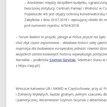
– dziedziniec między skrzydłem budynku, ograniczony
tworzonej instytucji: Centrum Pamięć i Wolność w Cz
Popiełuszki 4/6 jest objęty ochroną konserwatorsk
Zabytków z dnia 20.07.2018 r. wpisującej obiekt do
pod numerem rejestru: A/504/2018.
–
Forum Radom to projekt, jakiego w Polsce jeszcze nie było
choć zbyt często zapominana – składowa historii całej cywili
inspiracją dla budowania europejskiej jedności również dzi
wszystkich zainteresowanych historią największego polityczn
Narodów
– podkreśla
Szymon Giżyński
, Sekretarz Stanu w 
z https://arp.pl/)
Wreszcie katownia UB i NKWD w Częstochowie, przy ul. Pop
i Żołnierzy Wyklętych, będzie godnym, pełnym szacunku d
i patriotycznej. Wiceminister Szymon Giżyński z determinac