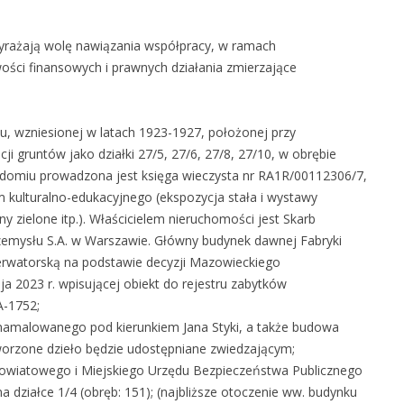
wyrażają wolę nawiązania współpracy, w ramach
ści finansowych i prawnych działania zmierzające
iu, wzniesionej w latach 1923-1927, położonej przy
i gruntów jako działki 27/5, 27/6, 27/8, 27/10, w obrębie
domiu prowadzona jest księga wieczysta nr RA1R/00112306/7,
 kulturalno-edukacyjnego (ekspozycja stała i wystawy
y zielone itp.). Właścicielem nieruchomości jest Skarb
emysłu S.A. w Warszawie. Główny budynek dawnej Fabryki
erwatorską na podstawie decyzji Mazowieckiego
2023 r. wpisującej obiekt do rejestru zabytków
-1752;
namalowanego pod kierunkiem Jana Styki, a także budowa
orzone dzieło będzie udostępniane zwiedzającym;
e Powiatowego i Miejskiego Urzędu Bezpieczeństwa Publicznego
na działce 1/4 (obręb: 151); (najbliższe otoczenie ww. budynku