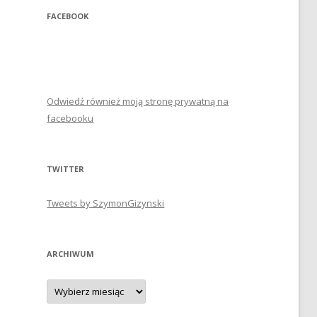
FACEBOOK
Odwiedź również moją stronę prywatną na
facebooku
TWITTER
Tweets by SzymonGizynski
ARCHIWUM
Archiwum