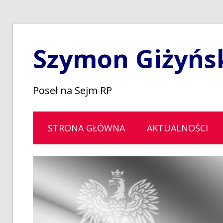
Szymon Giżyńs
Poseł na Sejm RP
STRONA GŁÓWNA
AKTUALNOŚCI