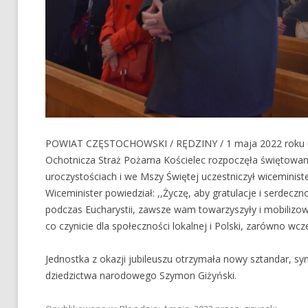
POWIAT CZĘSTOCHOWSKI / RĘDZINY / 1 maja 2022 roku uro
Ochotnicza Straż Pożarna Kościelec rozpoczęła świętowani
uroczystościach i we Mszy Świętej uczestniczył wiceminist
Wiceminister powiedział: ,,Życzę, aby gratulacje i serde
podczas Eucharystii, zawsze wam towarzyszyły i mobilizow
co czynicie dla społeczności lokalnej i Polski, zarówno wcześn
Jednostka z okazji jubileuszu otrzymała nowy sztandar, symb
dziedzictwa narodowego Szymon Giżyński.