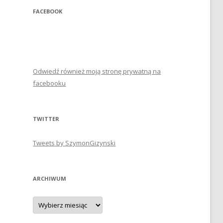
FACEBOOK
Odwiedź również moją stronę prywatną na
facebooku
TWITTER
Tweets by SzymonGizynski
ARCHIWUM
Archiwum