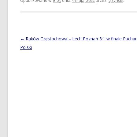
Opublikowano w:
Blog
dnia:
4 maja, 2022
przez:
gizynski
.
Post
←
Raków Częstochowa – Lech Poznań 3:1 w finale Puchar
navigation
Polski