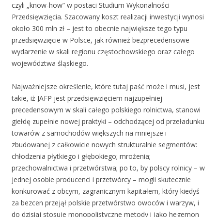
czyli „know-how” w postaci Studium Wykonalności
Przedsięwzięcia. Szacowany koszt realizacji inwestycji wynosi
około 300 mln zł – jest to obecnie największe tego typu
przedsięwzięcie w Polsce, jak również bezprecedensowe
wydarzenie w skali regionu częstochowskiego oraz całego
województwa śląskiego.
Najważniejsze określenie, które tutaj paść może i musi, jest
takie, iż JAFP jest przedsięwzięciem najzupełniej
precedensowym w skali całego polskiego rolnictwa, stanowi
giełdę zupełnie nowej praktyki – odchodzącej od przeładunku
towarów z samochodów większych na mniejsze i
zbudowanej z całkowicie nowych strukturalnie segmentów:
chłodzenia płytkiego i głębokiego; mrożenia;
przechowalnictwa i przetwórstwa; po to, by polscy rolnicy – w
jednej osobie producenci i przetwórcy – mogli skutecznie
konkurować z obcym, zagranicznym kapitałem, który kiedyś
za bezcen przejął polskie przetwórstwo owoców i warzyw, i
do dzisiaj stosuje monopolistyczne metody i jako hegemon