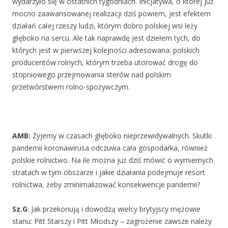
wydarzyło się w ostatnich tygodniach. Inicjatywa, o której już
mocno zaawansowanej realizacji dziś powiem, jest efektem
działań całej rzeszy ludzi, którym dobro polskiej wsi leży
głęboko na sercu. Ale tak naprawdę jest dziełem tych, do
których jest w pierwszej kolejności adresowana: polskich
producentów rolnych, którym trzeba utorować drogę do
stopniowego przejmowania sterów nad polskim
przetwórstwem rolno-spożywczym.
AMB:
Żyjemy w czasach głęboko nieprzewidywalnych. Skutki
pandemii koronawirusa odczuwa cała gospodarka, również
polskie rolnictwo. Na ile można już dziś mówić o wymiernych
stratach w tym obszarze i jakie działania podejmuje resort
rolnictwa, żeby zminimalizować konsekwencje pandemii?
Sz.G
: Jak przekonują i dowodzą wielcy brytyjscy mężowie
stanu: Pitt Starszy i Pitt Młodszy – zagrożenie zawsze należy