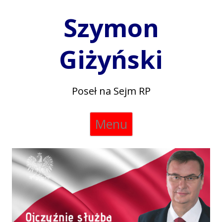
Szymon
Giżyński
Poseł na Sejm RP
Skip
Menu
to
content