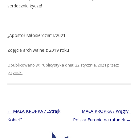
serdecznie życzę!
„Apostoł Miłosierdzia” I/2021
Zdjęcie archiwalne z 2019 roku
Opublikowano w:
Publicystyka
dnia:
22 stycznia, 2021
przez:
gizynski
.
Post
←
MAŁA KROPKA / „Strajk
MAŁA KROPKA / Węgry i
navigation
Kobiet”
Polska Europie na ratunek
→