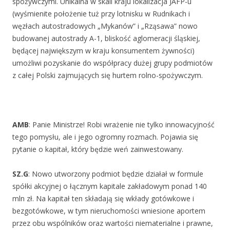
spożywczymi. Unikalna w skali kraju lokalizacja JAFP-u
(wyśmienite położenie tuż przy lotnisku w Rudnikach i
węzłach autostradowych „Mykanów” i „Rząsawa” nowo
budowanej autostrady A-1, bliskość aglomeracji śląskiej,
będącej największym w kraju konsumentem żywności)
umożliwi pozyskanie do współpracy dużej grupy podmiotów
z całej Polski zajmujących się hurtem rolno-spożywczym.
AMB
: Panie Ministrze! Robi wrażenie nie tylko innowacyjność
tego pomysłu, ale i jego ogromny rozmach. Pojawia się
pytanie o kapitał, który będzie weń zainwestowany.
SZ.G
: Nowo utworzony podmiot będzie działał w formule
spółki akcyjnej o łącznym kapitale zakładowym ponad 140
mln zł. Na kapitał ten składają się wkłady gotówkowe i
bezgotówkowe, w tym nieruchomości wniesione aportem
przez obu wspólników oraz wartości niematerialne i prawne,