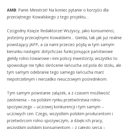
AMB
: Panie Ministrze! Na koniec pytanie o korzyści dla
przeciętnego Kowalskiego z tego projektu…
Czcigodny Księże Redaktorze! Wszyscy, jako konsumenci,
jesteśmy przeciętnymi Kowalskimi… Giełda, tak jak już realnie
powstający JAFP, a za nami przecież pójdą w tym samym
kierunku następni: dotychczas funkcjonujące państwowe
giełdy rolno-towarowe i inni polscy inwestorzy; wszystko to
spowoduje nie tylko skrócenie łańcucha od pola do stołu, ale
tym samym odebranie tego samego łańcucha marż
niepotrzebnym i nierzadko nieuczciwym pośrednikom.
Tym samym powstanie zalążek, a z czasem możliwość
zaistnienia – na polskim rynku przetwórstwa rolno-
spożywczego – uczciwej konkurencji i tym samym –
uczciwych cen. Czego, wszystkim polskim producentom i
przetwórcom rolno-spożywczym, a dzięki ich pracy,
wszystkim polskim konsumentom – z całego serca –