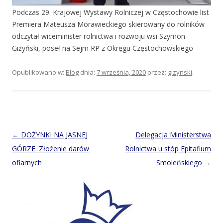
Podczas 29. Krajowej Wystawy Rolniczej w Częstochowie list
Premiera Mateusza Morawieckiego skierowany do rolników
odczytał wiceminister rolnictwa i rozwoju wsi Szymon
Giżyński, poseł na Sejm RP z Okręgu Częstochowskiego
Opublikowano w:
Blog
dnia:
7 września, 2020
przez:
gizynski
.
Post
←
DOŻYNKI NA JASNEJ
Delegacja Ministerstwa
navigation
GÓRZE. Złożenie darów
Rolnictwa u stóp Epitafium
ofiarnych
Smoleńskiego
→