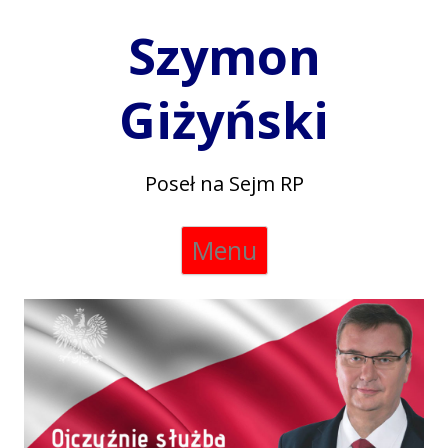
Szymon
Giżyński
Poseł na Sejm RP
Skip
Menu
to
content