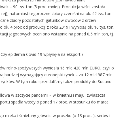
iwek – 90 tys. ton (5 proc. mniej). Produkcja wiśni została
ej), natomiast tegoroczne zbiory czereśni na ok. 42 tys. ton
 łączne zbiory pozostałych gatunków owoców z drzew
 ok. 4 proc od produkcji z roku 2019 i wyniosą ok. 16 tys. ton.
cji jagodowych oceniono wstępnie na ponad 0,5 mln ton, tj.
Czy epidemia Covid-19 wpłynęła na eksport ?
ów rolno-spożywczych wyniosła 16 mld 428 mln EURO, czyli o
 najbardziej wymagający europejski rynek – za 12 mld 987 mln
rynków. W tym roku sprzedaliśmy także produkty do Sudanu
lowa w szczycie pandemii – w kwietniu i maju, zwłaszcza
portu spadła wtedy o ponad 17 proc. w stosunku do marca.
mleka i śmietany głównie w proszku (o 13 proc. ), serów i