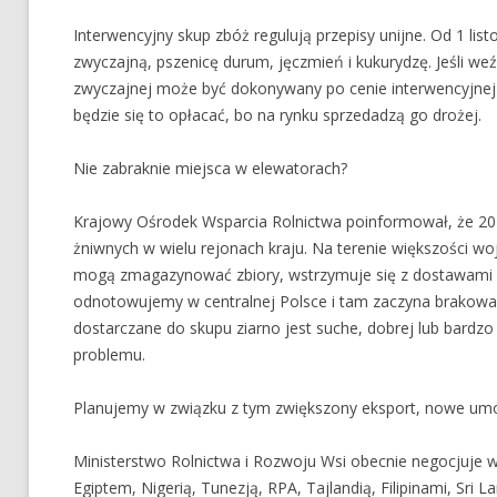
Interwencyjny skup zbóż regulują przepisy unijne. Od 1 
zwyczajną, pszenicę durum, jęczmień i kukurydzę. Jeśli w
zwyczajnej może być dokonywany po cenie interwencyjnej 
będzie się to opłacać, bo na rynku sprzedadzą go drożej.
Nie zabraknie miejsca w elewatorach?
Krajowy Ośrodek Wsparcia Rolnictwa poinformował, że 20 
żniwnych w wielu rejonach kraju. Na terenie większości wo
mogą zmagazynować zbiory, wstrzymuje się z dostawami 
odnotowujemy w centralnej Polsce i tam zaczyna brakow
dostarczane do skupu ziarno jest suche, dobrej lub bardz
problemu.
Planujemy w związku z tym zwiększony eksport, nowe u
Ministerstwo Rolnictwa i Rozwoju Wsi obecnie negocjuje 
Egiptem, Nigerią, Tunezją, RPA, Tajlandią, Filipinami, Sri 