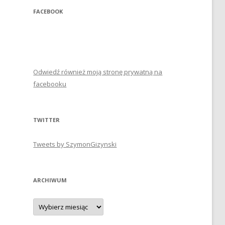
FACEBOOK
Odwiedź również moją stronę prywatną na
facebooku
TWITTER
Tweets by SzymonGizynski
ARCHIWUM
Archiwum