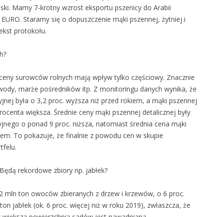
ski. Mamy 7-krotny wzrost eksportu pszenicy do Arabii
 EURO. Staramy się o dopuszczenie mąki pszennej, żytniej i
ekst protokołu.
h?
ceny surowców rolnych mają wpływ tylko częściowy. Znacznie
, wody, marże pośredników itp. Z monitoringu danych wynika, że
nej była o 3,2 proc. wyższa niż przed rokiem, a mąki pszennej
procenta większa. Średnie ceny mąki pszennej detalicznej były
jnego o ponad 9 proc. niższa, natomiast średnia cena mąki
okiem. To pokazuje, że finalnie z powodu cen w skupie
felu.
ędą rekordowe zbiory np. jabłek?
 mln ton owoców zbieranych z drzew i krzewów, o 6 proc.
on jabłek (ok. 6 proc. więcej niż w roku 2019), zwłaszcza, że
 większa powierzchnia sadów jest nawadniana.