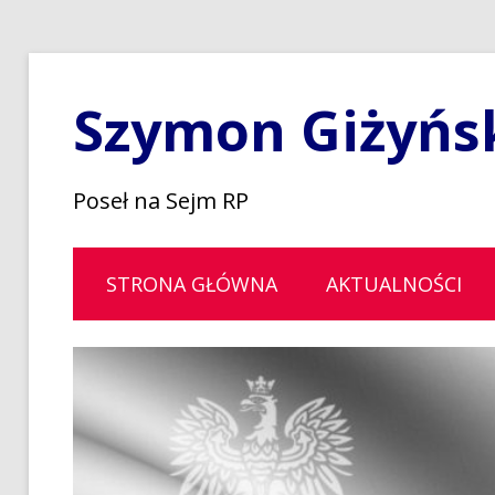
Szymon Giżyńs
Poseł na Sejm RP
STRONA GŁÓWNA
AKTUALNOŚCI