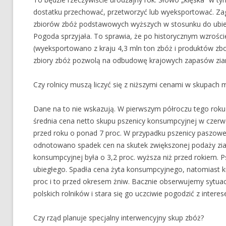
dostatku przechować, przetworzyć lub wyeksportować. Za
zbiorów zbóż podstawowych wyższych w stosunku do ubieg
Pogoda sprzyjała. To sprawia, że po historycznym wzrości
(wyeksportowano z kraju 4,3 mln ton zbóż i produktów zb
zbiory zbóż pozwolą na odbudowę krajowych zapasów zia
Czy rolnicy muszą liczyć się z niższymi cenami w skupach
Dane na to nie wskazują. W pierwszym półroczu tego roku c
średnia cena netto skupu pszenicy konsumpcyjnej w czerwcu
przed roku o ponad 7 proc. W przypadku pszenicy paszowe
odnotowano spadek cen na skutek zwiększonej podaży ziar
konsumpcyjnej była o 3,2 proc. wyższa niż przed rokiem. 
ubiegłego. Spadła cena żyta konsumpcyjnego, natomiast k
proc i to przed okresem żniw. Bacznie obserwujemy sytuacj
polskich rolników i stara się go uczciwie pogodzić z inte
Czy rząd planuje specjalny interwencyjny skup zbóż?