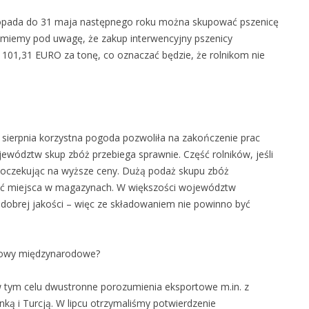
listopada do 31 maja następnego roku można skupować pszenicę
eźmiemy pod uwagę, że zakup interwencyjny pszenicy
101,31 EURO za tonę, co oznaczać będzie, że rolnikom nie
sierpnia korzystna pogoda pozwoliła na zakończenie prac
jewództw skup zbóż przebiega sprawnie. Część rolników, jeśli
oczekując na wyższe ceny. Dużą podaż skupu zbóż
ać miejsca w magazynach. W większości województw
o dobrej jakości – więc ze składowaniem nie powinno być
mowy międzynarodowe?
w tym celu dwustronne porozumienia eksportowe m.in. z
Lanką i Turcją. W lipcu otrzymaliśmy potwierdzenie