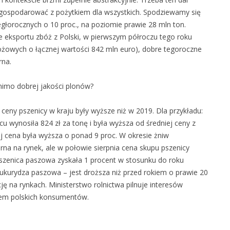
gospodarować z pożytkiem dla wszystkich. Spodziewamy się
łorocznych o 10 proc., na poziomie prawie 28 mln ton.
e eksportu zbóż z Polski, w pierwszym półroczu tego roku
ożowych o łącznej wartości 842 mln euro), dobre tegoroczne
rna.
 mimo dobrej jakości plonów?
eny pszenicy w kraju były wyższe niż w 2019. Dla przykładu:
 wynosiła 824 zł za tonę i była wyższa od średniej ceny z
j cena była wyższa o ponad 9 proc. W okresie żniw
na na rynek, ale w połowie sierpnia cena skupu pszenicy
Pszenica paszowa zyskała 1 procent w stosunku do roku
ukurydza paszowa – jest droższa niż przed rokiem o prawie 20
ę na rynkach. Ministerstwo rolnictwa pilnuje interesów
resem polskich konsumentów.