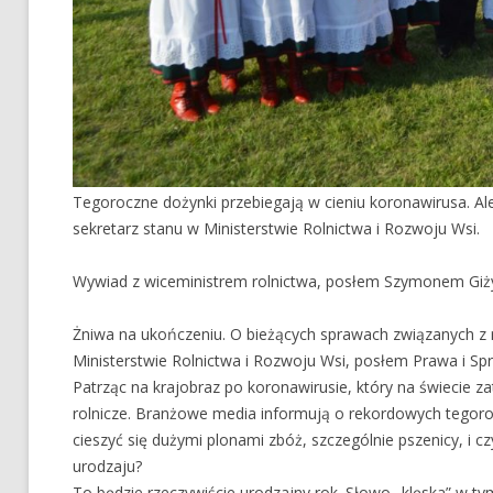
Tegoroczne dożynki przebiegają w cieniu koronawirusa. Al
sekretarz stanu w Ministerstwie Rolnictwa i Rozwoju Wsi.
Wywiad z wiceministrem rolnictwa, posłem Szymonem Giżyń
Żniwa na ukończeniu. O bieżących sprawach związanych z
Ministerstwie Rolnictwa i Rozwoju Wsi, posłem Prawa i Spra
Patrząc na krajobraz po koronawirusie, który na świecie
rolnicze. Branżowe media informują o rekordowych tegoro
cieszyć się dużymi plonami zbóż, szczególnie pszenicy, i c
urodzaju?
To będzie rzeczywiście urodzajny rok. Słowo „klęska” w tym