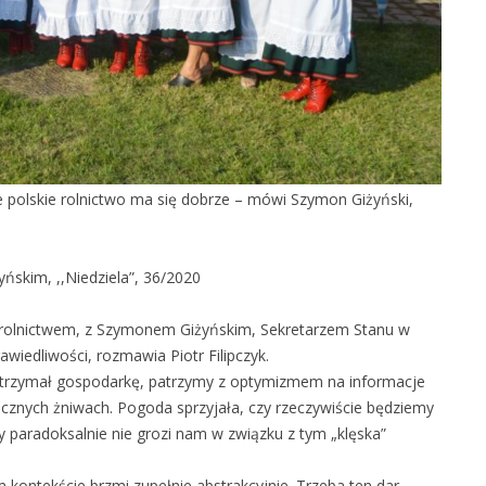
e polskie rolnictwo ma się dobrze – mówi Szymon Giżyński,
skim, ,,Niedziela”, 36/2020
 rolnictwem, z Szymonem Giżyńskim, Sekretarzem Stanu w
wiedliwości, rozmawia Piotr Filipczyk.
 zatrzymał gospodarkę, patrzymy z optymizmem na informacje
cznych żniwach. Pogoda sprzyjała, czy rzeczywiście będziemy
zy paradoksalnie nie grozi nam w związku z tym „klęska”
 kontekście brzmi zupełnie abstrakcyjnie. Trzeba ten dar