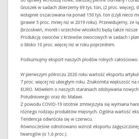
Gruszek w sadach zbierzemy 69 tys. ton, (2 proc. więcej), śl
wstępnie oszacowana na ponad 150 tys. ton (czyli nieco mni
(prawie 5 proc. mniej niż w 2019 roku). Przewidujemy, że
(brzoskwiń, moreli i orzechów włoskich) będą także niższe o
Produkcję owoców z krzewów owocowych w sadach i planta
o blisko 10 proc. więcej niż w roku poprzednim.
Podsumujmy eksport naszych płodów rolnych całościowo. 
W pierwszym półroczu 2020 roku wartość eksportu artykuł
7 proc. więcej niż ubiegłym roku. Znakomita większość na
EURO. Mówiłem o naszych staraniach zdobywania nowych 
Południowego oraz do Malawi.
Z powodu COVID-19 istotnie zmniejszyła się wymiana hand
różnego rodzaju produktów mięsnych. Ogólna wartość eks
Tendencja odwróciła się w czerwcu.
Równocześnie odnotowano wzrost eksportu zagęszczonego 
twarogów (o 1,6 proc.).