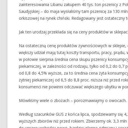
zainteresowania Libanu zakupem 40 tys. ton pszenicy z Pol
Saudyjskiej – do maja wysłaliśmy tam pszenicę za 130 mln
orkiszowej na rynek chiński. Redagowany jest ostateczny t
Jak ten urodzaj przekłada się na ceny produktów w sklepac
Na ostateczną cenę produktów żywnościowych w sklepie, 
większy udział mają tutaj koszty transportu, pracy, prądu
w połowie sierpnia średnia cena skupu pszenicy konsumpcyj
piekarniczej, w zależności od rodzaju, tylko od 0,2 do 0,7 
od 0,8 do 4,5% wyższe, za to średnia cena żyta konsumpcy
żytniej piekarniczej od 6,5 do 8,8 proc. niższa niż przed r
konsumenci nie powinni odczuwać większego ubytku w port
Mówiliśmy wiele o zbożach – porozmawiajmy o owocach. B
Według szacunków GUS z końca lipca, spodziewamy się 4,2
wyższych zbiorów niż przed rokiem. Zbierzemy ok. 3,3 mln t
do uprawy wchodzą nowe, bardziej plenne odmiany i coraz