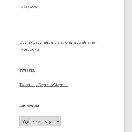
FACEBOOK
Odwiedź również moją stronę prywatną na
facebooku
TWITTER
Tweets by SzymonGizynski
ARCHIWUM
Archiwum