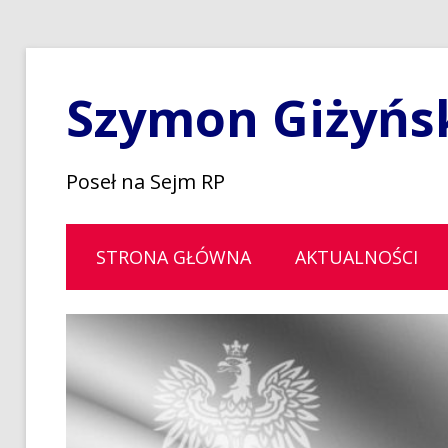
Szymon Giżyńs
Poseł na Sejm RP
STRONA GŁÓWNA
AKTUALNOŚCI