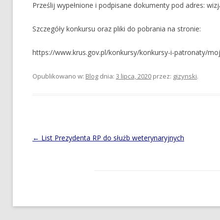
Prześlij wypełnione i podpisane dokumenty pod adres: wizja
Szczegóły konkursu oraz pliki do pobrania na stronie:
https://www.krus.gov.pl/konkursy/konkursy-i-patronaty/moj
Opublikowano w:
Blog
dnia:
3 lipca, 2020
przez:
gizynski
.
Post
←
List Prezydenta RP do służb weterynaryjnych
navigation