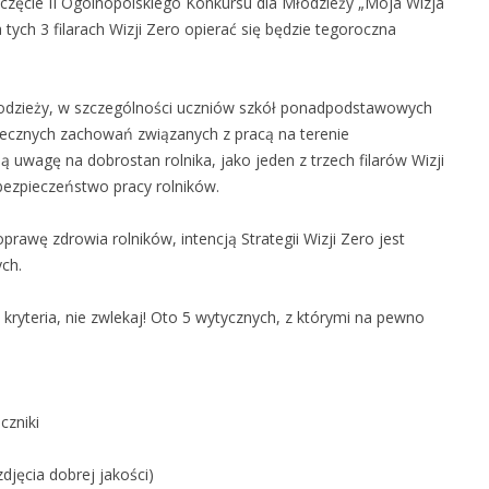
poczęcie II Ogólnopolskiego Konkursu dla Młodzieży „Moja Wizja
tych 3 filarach Wizji Zero opierać się będzie tegoroczna
dzieży, w szczególności uczniów szkół ponadpodstawowych
piecznych zachowań związanych z pracą na terenie
uwagę na dobrostan rolnika, jako jeden z trzech filarów Wizji
bezpieczeństwo pracy rolników.
awę zdrowia rolników, intencją Strategii Wizji Zero jest
ch.
 kryteria, nie zwlekaj! Oto 5 wytycznych, z którymi na pewno
czniki
jęcia dobrej jakości)