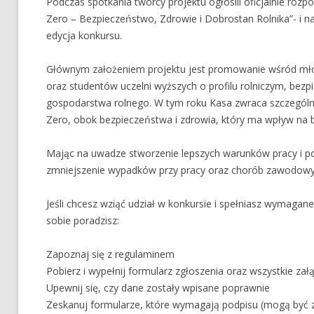
Podczas spotkania twórcy projektu ogłosili oficjalnie roz
Zero – Bezpieczeństwo, Zdrowie i Dobrostan Rolnika”- i na 
edycja konkursu.
Głównym założeniem projektu jest promowanie wśród mło
oraz studentów uczelni wyższych o profilu rolniczym, bez
gospodarstwa rolnego. W tym roku Kasa zwraca szczególną 
Zero, obok bezpieczeństwa i zdrowia, który ma wpływ na 
Mając na uwadze stworzenie lepszych warunków pracy i popr
zmniejszenie wypadków przy pracy oraz chorób zawodowy
Jeśli chcesz wziąć udział w konkursie i spełniasz wymagane
sobie poradzisz:
Zapoznaj się z regulaminem
Pobierz i wypełnij formularz zgłoszenia oraz wszystkie załą
Upewnij się, czy dane zostały wpisane poprawnie
Zeskanuj formularze, które wymagają podpisu (mogą być zd