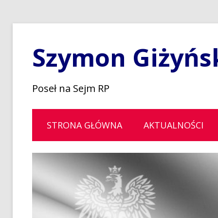
Szymon Giżyńs
Poseł na Sejm RP
STRONA GŁÓWNA
AKTUALNOŚCI