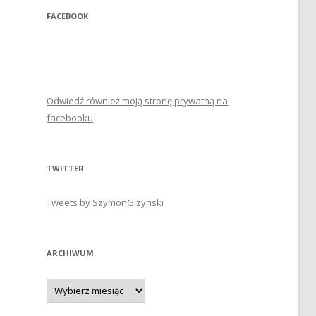
FACEBOOK
Odwiedź również moją stronę prywatną na
facebooku
TWITTER
Tweets by SzymonGizynski
ARCHIWUM
Archiwum