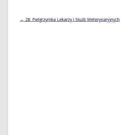
Post
←
28. Pielgrzymka Lekarzy i Służb Weterynaryjnych
navigation