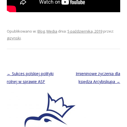
Opublikowano w:
Blog
,
Media
dnia:
5 października, 2019
przez:
gizynski
.
Post
←
Sukces polskiej polityki
Imieninowe życzenia dla
navigation
rolnej w sprawie ASF
księdza Arcybiskupa
→