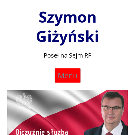
Szymon
Giżyński
Poseł na Sejm RP
Skip
Menu
to
content