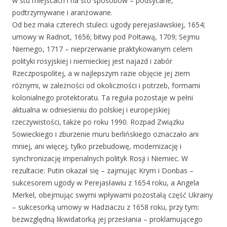
w stu miejscach i na sto sposobów – podsycane,
podtrzymywane i aranżowane.
Od bez mała czterech stuleci: ugody perejasławskiej, 1654;
umowy w Radnot, 1656; bitwy pod Połtawą, 1709; Sejmu
Niemego, 1717 – nieprzerwanie praktykowanym celem
polityki rosyjskiej i niemieckiej jest najazd i zabór
Rzeczpospolitej, a w najlepszym razie objęcie jej ziem
różnymi, w zależności od okoliczności i potrzeb, formami
kolonialnego protektoratu. Ta reguła pozostaje w pełni
aktualna w odniesieniu do polskiej i europejskiej
rzeczywistości, także po roku 1990. Rozpad Związku
Sowieckiego i zburzenie muru berlińskiego oznaczało ani
mniej, ani więcej, tylko przebudowę, modernizację i
synchronizację imperialnych polityk Rosji i Niemiec. W
rezultacie: Putin okazał się – zajmując Krym i Donbas –
sukcesorem ugody w Perejasławiu z 1654 roku, a Angela
Merkel, obejmując swymi wpływami pozostałą część Ukrainy
– sukcesorką umowy w Hadziaczu z 1658 roku, przy tym:
bezwzględną likwidatorką jej przesłania – proklamującego