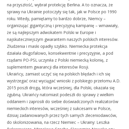
na przyszłość, wybrał protekcję Berlina. A to oznacza, że
sprawy na Ukrainie potoczyły się tak, jak w Polsce po 1990
roku. Wtedy, pamiętamy to bardzo dobrze, Niemcy –
organizując gigantyczną i precyzyjną kampanię – wmawiały,
że są najlepszym adwokatem Polski w Europie i
najskuteczniejszym gwarantem naszych polskich interesów.
Złudzenia i maski opadły szybko. Niemiecka protekcja
działała długofalowo, konsekwentnie i precyzyjnie, a pod
rządami PO-PSL uczyniła z Polski niemiecką kolonię, z
suplementem gwarancji dla interesów Rosji.
Ukraińcy, zamiast uczyć się na polskich błędach i ich się
wystrzegać oraz wyciągać wnioski z polskiego przełomu A.D.
2015 poszli drogą, która wcześniej, dla Polski, okazała się
zgubną. Ukraińcy natomiast podeszli do sprawy z wielkim
oddaniem i zaprosili do siebie doświadczonych realizatorów
niemieckich interesów, wcześniej z sukcesami w Polsce,
dzisiaj zadaniowanych przez tych samych zleceniodawców,
do skolonizowania, na rzecz Niemiec – Ukrainy: Leszka