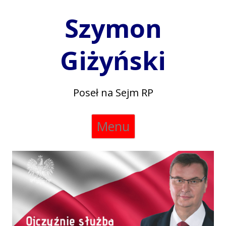
Szymon
Giżyński
Poseł na Sejm RP
Skip
Menu
to
content