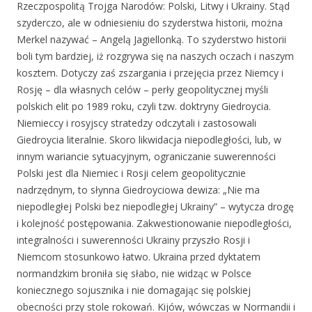
Rzeczpospolitą Trojga Narodów: Polski, Litwy i Ukrainy. Stąd
szyderczo, ale w odniesieniu do szyderstwa historii, można
Merkel nazywać – Angelą Jagiellonką. To szyderstwo historii
boli tym bardziej, iż rozgrywa się na naszych oczach i naszym
kosztem. Dotyczy zaś zszargania i przejęcia przez Niemcy i
Rosję – dla własnych celów – perły geopolitycznej myśli
polskich elit po 1989 roku, czyli tzw. doktryny Giedroycia.
Niemieccy i rosyjscy stratedzy odczytali i zastosowali
Giedroycia literalnie. Skoro likwidacja niepodległości, lub, w
innym wariancie sytuacyjnym, ograniczanie suwerenności
Polski jest dla Niemiec i Rosji celem geopolitycznie
nadrzędnym, to słynna Giedroyciowa dewiza: „Nie ma
niepodległej Polski bez niepodległej Ukrainy” – wytycza drogę
i kolejność postępowania. Zakwestionowanie niepodległości,
integralności i suwerenności Ukrainy przyszło Rosji i
Niemcom stosunkowo łatwo. Ukraina przed dyktatem
normandzkim broniła się słabo, nie widząc w Polsce
koniecznego sojusznika i nie domagając się polskiej
obecności przy stole rokowań. Kijów, wówczas w Normandii i