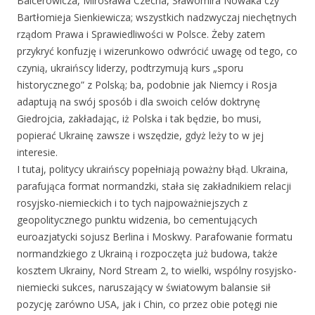
Balcerowicza, Mirosława Czecha, Sławomira Nowaka czy
Bartłomieja Sienkiewicza; wszystkich nadzwyczaj niechętnych
rządom Prawa i Sprawiedliwości w Polsce. Żeby zatem
przykryć konfuzję i wizerunkowo odwrócić uwagę od tego, co
czynią, ukraińscy liderzy, podtrzymują kurs „sporu
historycznego” z Polską; ba, podobnie jak Niemcy i Rosja
adaptują na swój sposób i dla swoich celów doktrynę
Giedrojcia, zakładając, iż Polska i tak będzie, bo musi,
popierać Ukrainę zawsze i wszędzie, gdyż leży to w jej
interesie.
I tutaj, politycy ukraińscy popełniają poważny błąd. Ukraina,
parafująca format normandzki, stała się zakładnikiem relacji
rosyjsko-niemieckich i to tych najpoważniejszych z
geopolitycznego punktu widzenia, bo cementujących
euroazjatycki sojusz Berlina i Moskwy. Parafowanie formatu
normandzkiego z Ukrainą i rozpoczęta już budowa, także
kosztem Ukrainy, Nord Stream 2, to wielki, wspólny rosyjsko-
niemiecki sukces, naruszający w światowym balansie sił
pozycję zarówno USA, jak i Chin, co przez obie potęgi nie