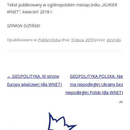
Tekst publikowany w ogólnopolskim miesięczniku „KURIER
WNET”, kwiecień 2018 r.
SZYMON GIŻYŃSKI
Opublikowano w:
Publicystyka
dnia:
15 lipca, 2019
przez:
gizynski
.
Post
←
GEOPOLITYKA. W stronę
GEOPOLITYKA POLSKA. Nie
navigation
Europy właściwej (dla WNET)
ma niepodległej Ukrainy bez
niepodległej Polski (dla WNET)
→