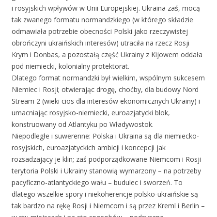
i rosyjskich wpływów w Unii Europejskiej. Ukraina zaś, mocą
tak zwanego formatu normandzkiego (w którego składzie
odmawiała potrzebie obecności Polski jako rzeczywistej
obrończyni ukraińskich interesów) utraciła na rzecz Rosji
Krym i Donbas, a pozostałą część Ukrainy z Kijowem oddała
pod niemiecki, kolonialny protektorat.
Dlatego format normandzki był wielkim, wspólnym sukcesem
Niemiec i Rosji; otwierając drogę, choćby, dla budowy Nord
Stream 2 (wieki cios dla interesów ekonomicznych Ukrainy) i
umacniając rosyjsko-niemiecki, euroazjatycki blok,
konstruowany od Atlantyku po Władywostok.
Niepodległe i suwerenne: Polska i Ukraina są dla niemiecko-
rosyjskich, euroazjatyckich ambicji i koncepcji jak
rozsadzający je klin; zaś podporządkowane Niemcom i Rosji
terytoria Polski i Ukrainy stanowią wymarzony – na potrzeby
pacyficzno-atlantyckiego wału – budulec i sworzeń. To
dlatego wszelkie spory i niekoherencje polsko-ukraińskie są
tak bardzo na rękę Rosji i Niemcom i są przez Kreml i Berlin –