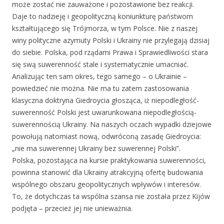
może zostać nie zauważone i pozostawione bez reakcji.
Daje to nadzieję i geopolityczną koniunkturę państwom
kształtującego się Trójmorza, w tym Polsce. Nie z naszej
winy polityczne azymuty Polski i Ukrainy nie przylegają dzisiaj
do siebie. Polska, pod rządami Prawa i Sprawiedliwości stara
się swą suwerenność stale i systematycznie umacniać.
Analizując ten sam okres, tego samego – o Ukrainie –
powiedzieć nie można. Nie ma tu zatem zastosowania
klasyczna doktryna Giedroycia głosząca, iż niepodległość-
suwerenność Polski jest uwarunkowana niepodległością-
suwerennością Ukrainy. Na naszych oczach wypadki dziejowe
powołują natomiast nową, odwróconą zasadę Giedroycia:
„nie ma suwerennej Ukrainy bez suwerennej Polski”.
Polska, pozostająca na kursie praktykowania suwerenności,
powinna stanowić dla Ukrainy atrakcyjną ofertę budowania
wspólnego obszaru geopolitycznych wpływów i interesów.
To, że dotychczas ta wspólna szansa nie została przez Kijów
podjęta – przecież jej nie unieważnia.