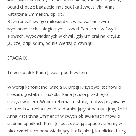
odtąd chodzić będziecie inna ścieżką żywota” /bł. Anna
Katarzyna Emmerich, op. cit./.
Bezmiar zaś swego miłosierdzia, w najważniejszym
wymiarze: eschatologicznym – zwarł Pan Jezus w Swych
słowach, wypowiadanych w chwili, gdy umierał na krzyżu;
„Ojcze, odpuść im, bo nie wiedzą ci czynią!”
STACJA IX
Trzeci upadek Pana Jezusa pod Krzyżem
W wersji kanonicznej Stacja IX Drogi Krzyżowej stanowi o
trzecim, „ostatnim” upadku Pana Jezusa przed Jego
ukrzyżowaniem. Wobec czternastu stacji, motyw przypisany
do trzech – trzeba uznać za dominujący. A pamiętajmy, że bł.
Anna Katarzyna Emmerich w swych objawieniach mówi o
siedmiu upadkach Pana Jezusa, sytuując upadek siódmy w
okolicznościach odpowiadających oficjalnej, katolickiej liturgii