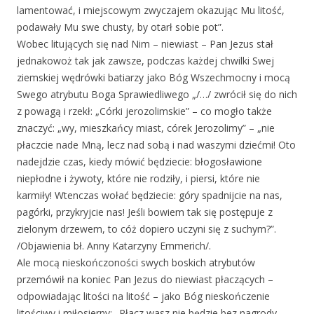
lamentować, i miejscowym zwyczajem okazując Mu litość,
podawały Mu swe chusty, by otarł sobie pot”.
Wobec litujących się nad Nim – niewiast – Pan Jezus stał
jednakowoż tak jak zawsze, podczas każdej chwilki Swej
ziemskiej wędrówki batiarzy jako Bóg Wszechmocny i mocą
Swego atrybutu Boga Sprawiedliwego „/…/ zwrócił się do nich
z powagą i rzekł: „Córki jerozolimskie” – co mogło także
znaczyć: „wy, mieszkańcy miast, córek Jerozolimy” – „nie
płaczcie nade Mną, lecz nad sobą i nad waszymi dziećmi! Oto
nadejdzie czas, kiedy mówić będziecie: błogosławione
niepłodne i żywoty, które nie rodziły, i piersi, które nie
karmiły! Wtenczas wołać będziecie: góry spadnijcie na nas,
pagórki, przykryjcie nas! Jeśli bowiem tak się postępuje z
zielonym drzewem, to cóż dopiero uczyni się z suchym?”.
/Objawienia bł. Anny Katarzyny Emmerich/.
Ale mocą nieskończoności swych boskich atrybutów
przemówił na koniec Pan Jezus do niewiast płaczących –
odpowiadając litości na litość – jako Bóg nieskończenie
litościwy i miłosierny: „Płacz wasz nie będzie bez nagrody,