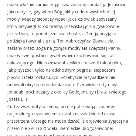
miała właśnie zamiar zdjąć swą zasłonę i podać ją Jezusowi
jako okrycie, gdy wtem Bóg jakby cudem wysłuchał Jej
modły. Między siepaczy wpadł jakiś człowiek zadyszany,
który przybiegł aż od bramy, przeciskając się gwałtownie
przez tłum, tu podał Jezusowi chustę, a Ten ją przyjął z
podzięką i owinął się nią. Ten dobroczyńca Zbawiciela,
zesłany przez Boga na gorące modły Najświętszej Panny,
miał w swej postaci i gwałtownym zachowaniu się coś
nakazującego. Nie rozmawiał z nikim i odszedł tak prędko,
jak przyszedł, tylko na odchodnym pogroził siepaczom
pięścią i rzekł rozkazująco: »Ażebyście przypadkiem nie
odbierali okrycia temu biedakowi!«. Człowiekiem tym był
Jonadab, pochodzący z okolicy Betlejem, syn brata świętego
Józefa (…)”.
Cud zawsze dotyka sedna, bo nie potrzebując żadnego
racjonalnego uzasadnienia, działa niezależnie od czasu i
przestrzeni. Dlatego nie może dziwić, iż objawienia żyjącej na
przełomie XVIII i XIX wieku niemieckiej błogosławionej
pozostają w pełnej duchowej korespondencji z