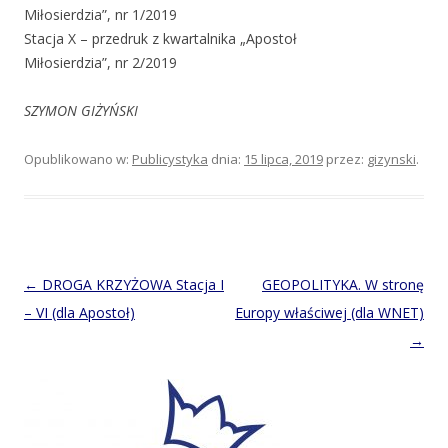
Miłosierdzia”, nr 1/2019
Stacja X – przedruk z kwartalnika „Apostoł
Miłosierdzia”, nr 2/2019
SZYMON GIŻYŃSKI
Opublikowano w:
Publicystyka
dnia:
15 lipca, 2019
przez:
gizynski
.
Post
←
DROGA KRZYŻOWA Stacja I
GEOPOLITYKA. W stronę
navigation
– VI (dla Apostoł)
Europy właściwej (dla WNET)
→