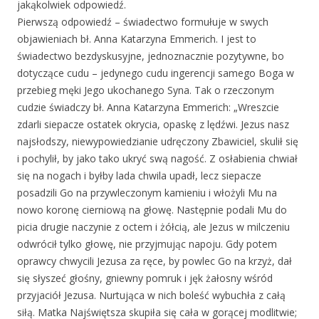
jakąkolwiek odpowiedź.
Pierwszą odpowiedź – świadectwo formułuje w swych
objawieniach bł. Anna Katarzyna Emmerich. I jest to
świadectwo bezdyskusyjne, jednoznacznie pozytywne, bo
dotyczące cudu – jedynego cudu ingerencji samego Boga w
przebieg męki Jego ukochanego Syna. Tak o rzeczonym
cudzie świadczy bł. Anna Katarzyna Emmerich: „Wreszcie
zdarli siepacze ostatek okrycia, opaskę z lędźwi. Jezus nasz
najsłodszy, niewypowiedzianie udręczony Zbawiciel, skulił się
i pochylił, by jako tako ukryć swą nagość. Z osłabienia chwiał
się na nogach i byłby lada chwila upadł, lecz siepacze
posadzili Go na przywleczonym kamieniu i włożyli Mu na
nowo koronę cierniową na głowę. Następnie podali Mu do
picia drugie naczynie z octem i żółcią, ale Jezus w milczeniu
odwrócił tylko głowę, nie przyjmując napoju. Gdy potem
oprawcy chwycili Jezusa za ręce, by powlec Go na krzyż, dał
się słyszeć głośny, gniewny pomruk i jęk żałosny wśród
przyjaciół Jezusa. Nurtująca w nich boleść wybuchła z całą
siłą. Matka Najświętsza skupiła się cała w gorącej modlitwie;