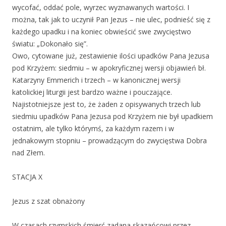
wycofać, oddać pole, wyrzec wyznawanych wartości. I
można, tak jak to uczynił Pan Jezus – nie ulec, podnieść się z
każdego upadku i na koniec obwieścić swe zwycięstwo
światu: „Dokonało się”.
Owo, cytowane już, zestawienie ilości upadków Pana Jezusa
pod Krzyżem: siedmiu – w apokryficznej wersji objawień bł.
Katarzyny Emmerich i trzech – w kanonicznej wersji
katolickiej liturgii jest bardzo ważne i pouczające.
Najistotniejsze jest to, że żaden z opisywanych trzech lub
siedmiu upadków Pana Jezusa pod Krzyżem nie był upadkiem
ostatnim, ale tylko którymś, za każdym razem i w
jednakowym stopniu – prowadzącym do zwycięstwa Dobra
nad Złem.
STACJA X
Jezus z szat obnażony
W czasach rzymskich śmierć zadana skazańcowi przez