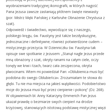
wyobrażeniami tradycyjnej ikonografii, w których nagość
Pana Jezusa zawsze zasłaniają płótnem święte niewiasty
(por. Mistrz Męki Pańskiej z Karlsruhe Obnażenie Chrystusa z
szat).
Odpowiedź i świadectwo, wywodzące się z naszego,
polskiego kręgu, św. Faustyny jest także bezdyskusyjne,
jednoznaczne i definitywne; również potwierdzone cudem –
mistycznego przeżycia. W Dzienniczku św. Faustyna tak
opisuje swe spotkanie z Jezusem: „Stanął nagle Jezus przede
mną obnażony z szat, okryty ranami na całym ciele, oczy
tonęły we krwi i łzach, twarz cała zeszpecona, okryta
plwocinami. Wtem mi powiedział Pan: »Oblubienica musi być
podobna do swego Oblubieńca«. Zrozumiałam te słowa do
głębi. Tu nie ma miejsca na jakieś wątpliwości. Podobieństwo
moje do Jezusa musi być przez cierpienie i pokorę” (Dz. 268).
W objawieniach bł. Anny Katarzyny Emmerich Pan Jezus
ukazał prawdę o bezmiarze swych cierpień na drodze
krzyżowej, stanowiących istotową podstawę mistycznej więzi