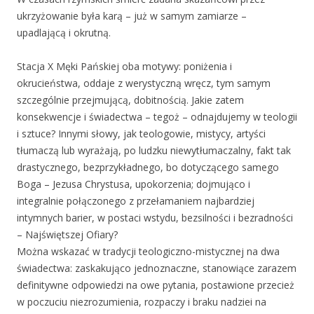
ukrzyżowanie była karą – już w samym zamiarze –
upadlającą i okrutną.
Stacja X Męki Pańskiej oba motywy: poniżenia i
okrucieństwa, oddaje z werystyczną wręcz, tym samym
szczególnie przejmującą, dobitnością. Jakie zatem
konsekwencje i świadectwa – tegoż – odnajdujemy w teologii
i sztuce? Innymi słowy, jak teologowie, mistycy, artyści
tłumaczą lub wyrażają, po ludzku niewytłumaczalny, fakt tak
drastycznego, bezprzykładnego, bo dotyczącego samego
Boga – Jezusa Chrystusa, upokorzenia; dojmująco i
integralnie połączonego z przełamaniem najbardziej
intymnych barier, w postaci wstydu, bezsilności i bezradności
– Najświętszej Ofiary?
Można wskazać w tradycji teologiczno-mistycznej na dwa
świadectwa: zaskakująco jednoznaczne, stanowiące zarazem
definitywne odpowiedzi na owe pytania, postawione przecież
w poczuciu niezrozumienia, rozpaczy i braku nadziei na