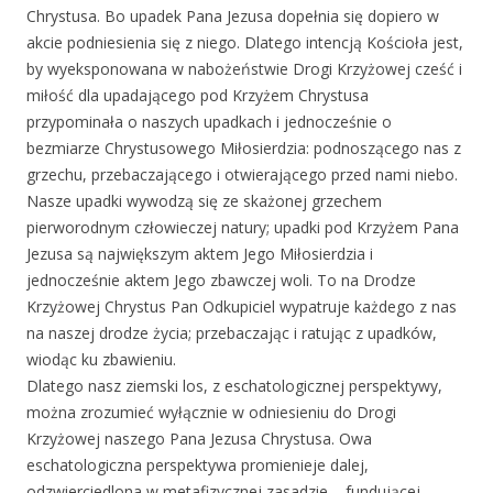
Chrystusa. Bo upadek Pana Jezusa dopełnia się dopiero w
akcie podniesienia się z niego. Dlatego intencją Kościoła jest,
by wyeksponowana w nabożeństwie Drogi Krzyżowej cześć i
miłość dla upadającego pod Krzyżem Chrystusa
przypominała o naszych upadkach i jednocześnie o
bezmiarze Chrystusowego Miłosierdzia: podnoszącego nas z
grzechu, przebaczającego i otwierającego przed nami niebo.
Nasze upadki wywodzą się ze skażonej grzechem
pierworodnym człowieczej natury; upadki pod Krzyżem Pana
Jezusa są największym aktem Jego Miłosierdzia i
jednocześnie aktem Jego zbawczej woli. To na Drodze
Krzyżowej Chrystus Pan Odkupiciel wypatruje każdego z nas
na naszej drodze życia; przebaczając i ratując z upadków,
wiodąc ku zbawieniu.
Dlatego nasz ziemski los, z eschatologicznej perspektywy,
można zrozumieć wyłącznie w odniesieniu do Drogi
Krzyżowej naszego Pana Jezusa Chrystusa. Owa
eschatologiczna perspektywa promienieje dalej,
odzwierciedlona w metafizycznej zasadzie – fundującej