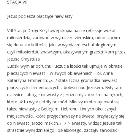
STACJA VIII
Jezus pociesza płaczące niewiasty
VIII Stacja Drogi Krzyżowej skupia nasze refleksje wokół
miłosierdzia, zarówno w wymiarze ziemskim, odnoszącym
się do uczucia litości, jak i w wymiarze eschatologicznym,
czyli miłosierdziu zbawczym, okazywanym grzesznikom przez
Jezusa Chrystusa.
Ludzki wymiar odruchu i uczucia litości tak ujmuje w obrazie
płaczących niewiast – w swych objawieniach – bł. Anna
Katarzyna Emmerich: „/…/ stała liczna gromadka niewiast
płaczących i lamentujących z boleści nad Jezusem. Były tam
dziewice i ubogie niewiasty z Jerozolimy z dziećmi na rękach,
które aż tu wyprzedziły pochód. Miedzy nimi znajdował się
także niewiasty z Betlejem, Hebronu, i innych okolicznych
miejscowości, które przyjechawszy na święta, przyłączyły się
do niewiast jerozolimskich. /…/ Niewiasty, widząc Jezusa tak
strasznie wynędzniałego i osłabionego, zaczęły zawodzić i