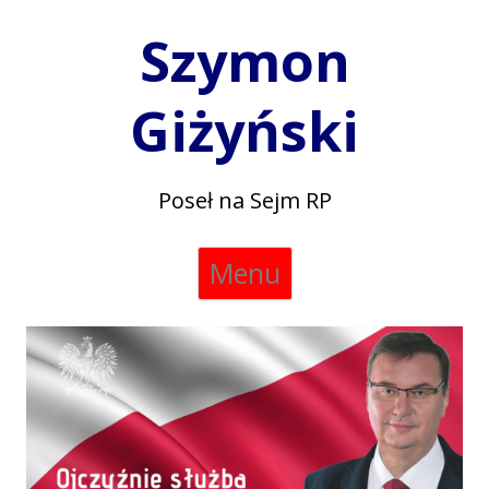
Szymon
Giżyński
Poseł na Sejm RP
Skip
Menu
to
content