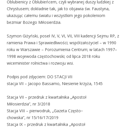
Oblubienicy z Oblubieńcem, czyli wybranej duszy ludzkiej z
Chrystusem; dokładnie tak, jak to objawia św. Faustyna,
ukazując całemu światu i wszystkim jego pokoleniom
bezmiar Bożego Miłosierdzia.
Szymon Giżyński, poseł IV, V, VI, VII, VIII kadencji Sejmu RP, z
ramienia Prawa i Sprawiedliwości; współzałożyciel – w 1990
roku w Warszawie – Porozumienia Centrum; w latach 1997–
1998 wojewoda częstochowski; od lipca 2018 roku
wiceminister rolnictwa i rozwoju wsi.
Podpis pod zdjęciem: DO STACJI VII
stacja VII – Jacopo Bassamo, Niesienie krzyża, 1545
Stacja VII – przedruk z kwartalnika „Apostoł
Miłosierdzia”, nr 3/2018
Stacja VIII – pierwodruk, „Gazeta Często−
chowska”, nr 15/16/17/2019
Stacja IX – przedruk z kwartalnika „Apostoł