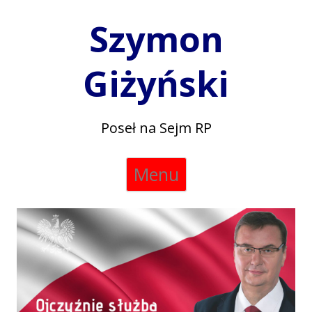
Szymon
Giżyński
Poseł na Sejm RP
Skip
Menu
to
content