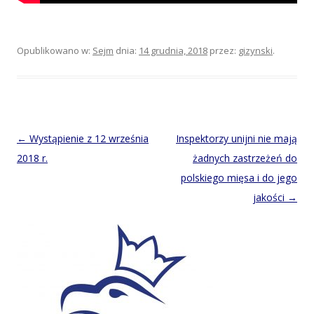
Opublikowano w:
Sejm
dnia:
14 grudnia, 2018
przez:
gizynski
.
Post
←
Wystąpienie z 12 września
Inspektorzy unijni nie mają
navigation
2018 r.
żadnych zastrzeżeń do
polskiego mięsa i do jego
jakości
→