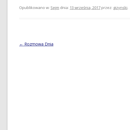
Opublikowano w:
Sejm
dnia:
13 września, 2017
przez:
gizynski
.
Post
←
Rozmowa Dnia
navigation