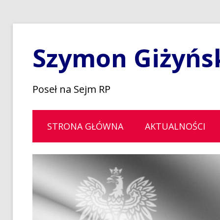
Szymon Giżyńs
Poseł na Sejm RP
STRONA GŁÓWNA
AKTUALNOŚCI