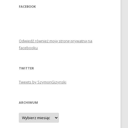
FACEBOOK
Odwiedź również moją stronę prywatną na
facebooku
TWITTER
Tweets by SzymonGizynski
ARCHIWUM
Archiwum