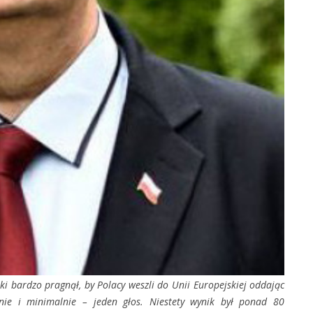
bardzo pragnął, by Polacy weszli do Unii Europejskiej oddając
nie i minimalnie – jeden głos. Niestety wynik był ponad 80