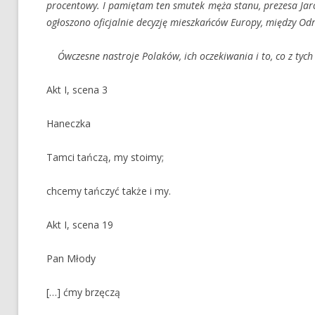
procentowy. I pamiętam ten smutek męża stanu, prezesa Jarosł
ogłoszono oficjalnie decyzję mieszkańców Europy, między Odr
Ówczesne nastroje Polaków, ich oczekiwania i to, co z tych
Akt I, scena 3
Haneczka
Tamci tańczą, my stoimy;
chcemy tańczyć także i my.
Akt I, scena 19
Pan Młody
[…] ćmy brzęczą