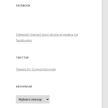
FACEBOOK
Odwiedź również moją stronę prywatną na
facebooku
TWITTER
Tweets by SzymonGizynski
ARCHIWUM
Archiwum