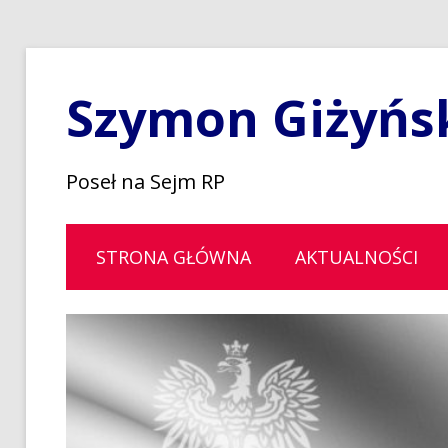
Szymon Giżyńs
Poseł na Sejm RP
STRONA GŁÓWNA
AKTUALNOŚCI