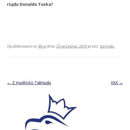
rządu Donalda Tuska?
Opublikowano w:
Blog
dnia:
25 września, 2013
przez:
gizynski
.
Post
←
Z mądrości Talmudu
XXX
→
navigation