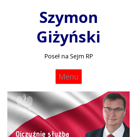
Szymon
Giżyński
Poseł na Sejm RP
Skip
Menu
to
content