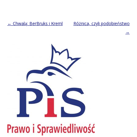
Post
←
Chwalą: BerBruks i Kreml
Różnica, czyli podobieństwo
navigation
→