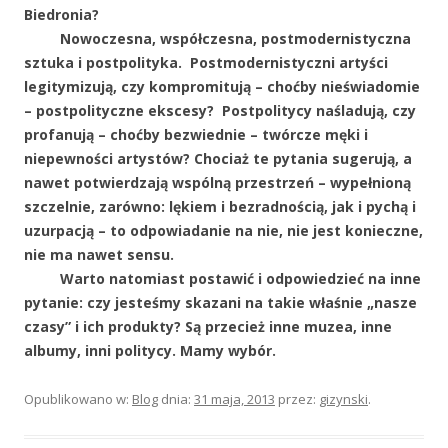
Biedronia?
Nowoczesna, współczesna, postmodernistyczna
sztuka i postpolityka. Postmodernistyczni artyści
legitymizują, czy kompromitują – choćby nieświadomie
– postpolityczne ekscesy? Postpolitycy naśladują, czy
profanują – choćby bezwiednie – twórcze męki i
niepewności artystów? Chociaż te pytania sugerują, a
nawet potwierdzają wspólną przestrzeń – wypełnioną
szczelnie, zarówno: lękiem i bezradnością, jak i pychą i
uzurpacją – to odpowiadanie na nie, nie jest konieczne,
nie ma nawet sensu.
Warto natomiast postawić i odpowiedzieć na inne
pytanie: czy jesteśmy skazani na takie właśnie „nasze
czasy” i ich produkty? Są przecież inne muzea, inne
albumy, inni politycy. Mamy wybór.
Opublikowano w:
Blog
dnia:
31 maja, 2013
przez:
gizynski
.