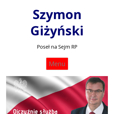
Szymon
Giżyński
Poseł na Sejm RP
Skip
Menu
to
content